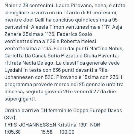
Maier a 38 centesimi. Laura Pirovano, nona, è stata
la migliore azzurra on un ritardo di 61 centesimi,
mentre Joel Galli ha concluso quindicesima a 95
centesimi, Alessia Timon ventunesima a 1″17, Asja
Zenere 25sima a 1″26, Federica Sosio
ventisettesima a 1″29 e Roberta Melesi
ventottesima a 1″33. Fuori dai punti Martina Nobis,
Carlotta Da Canal, Sofia Pizzato e Giulia Paventa,
ritirata Nadia Delago. La classifica generale vede
Lysdahl in testa con 636 punti davanti a Riis-
Johannesen con 520, Pirovano è 15sima con 236. Il
programma prevede mercoledì 25 gennaio un’altra
discesa, seguita giovedì 26 e venerdì 27 da due
supergiganti.
Ordine d’arrivo DH femminile Coppa Europa Davos
(Svi):
1 RIIS-JOHANNESSEN Kristina 1991 NOR
1:05.38 15.58 100.00