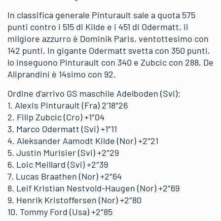
In classifica generale Pinturault sale a quota 575
punti contro i 515 di Kilde e i 451 di Odermatt, il
milgiore azzurro è Dominik Paris, ventottesimo con
142 punti. In gigante Odermatt svetta con 350 punti,
lo inseguono Pinturault con 340 e Zubcic con 288, De
Aliprandini è 14simo con 92.
Ordine d’arrivo GS maschile Adelboden (Svi):
1. Alexis Pinturault (Fra) 2’18″26
2. Filip Zubcic (Cro) +1″04
3. Marco Odermatt (Svi) +1″11
4. Aleksander Aamodt Kilde (Nor) +2″21
5. Justin Murisier (Svi) +2″29
6. Loic Meillard (Svi) +2″39
7. Lucas Braathen (Nor) +2″64
8. Leif Kristian Nestvold-Haugen (Nor) +2″69
9. Henrik Kristoffersen (Nor) +2″80
10. Tommy Ford (Usa) +2″85