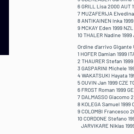
6 GRILL Lisa 2000 AUT 1’0
7 MUZAFERIJA Elvedina 19
8 ANTIKAINEN Inka 1999 FI
9 MCKAY Eden 1999 NZL 1’
10 THALER Nadine 1999 AU
Ordine d’arrivo Gigante 
1 HOFER Damian 1999 ITA 
2 THAURER Stefan 1999 A
3 GASPARINI Michele 1999 
4 WAKATSUKI Hayata 1999
5 OUVIN Jan 1999 CZE 1’0
6 FROST Roman 1999 GER 
7 DALMASSO Giacomo 2000
8 KOLEGA Samuel 1999 CRO
9 COLOMBI Francesco 200
10 CORDONE Stefano 1999 
JARVIKARE Niklas 1999 F