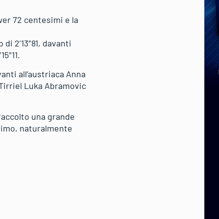
er 72 centesimi e la
 di 2’13″81, davanti
15″11.
anti all’austriaca Anna
 Tirriel Luka Abramovic
 raccolto una grande
ssimo, naturalmente