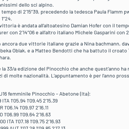
nissimi dello sci alpino.
l tempo di 2’15″39, precedendo la tedesca Paula Flamm pw
 1″24.
 vittoria è andata all’altoatesino Damian Hofer con il tempo
rer con 2’14″06 e all’altro italiano Michele Gasparini con 2’
 ancora due vittorie italiane grazie a Nina bachmann, dav
ebeka Oblak, e a Matteo Bendotti che ha battuto il croato
hara.
e la 33/a edizione del Pinocchio che anche quest’anno ha
zi di molte nazionalità. L’appuntamento è per l’anno pro
U16 femminile Pinocchio – Abetone (Ita):
ITA 1’05.94 1’09.45 2’15.39
’06.14 1’09.97 2’16.11
1’06.99 1’09.64 2’16.63
 ITA 1’07.18 1’09.75 2’16.93
9 AUT 1’07.28 1’09.85 2’17.13