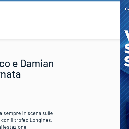
cco e Damian
rnata
me sempre in scena sulle
 con il trofeo Longines,
nifestazione