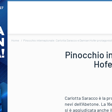
Home
Pinocchio internazionale: Carlotta Saracco e Damian Hofer protagonisti
Pinocchio i
Hofe
Carlotta Saracco è la pr
nevi dell’Abetone. La 16
si è aggiudicata anche i