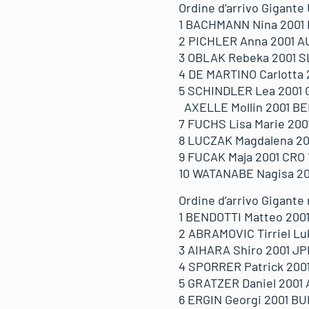
Ordine d’arrivo Gigante
1 BACHMANN Nina 2001 I
2 PICHLER Anna 2001 AU
3 OBLAK Rebeka 2001 SL
4 DE MARTINO Carlotta 2
5 SCHINDLER Lea 2001 G
AXELLE Mollin 2001 BEL
7 FUCHS Lisa Marie 2001
8 LUCZAK Magdalena 200
9 FUCAK Maja 2001 CRO 
10 WATANABE Nagisa 200
Ordine d’arrivo Gigante
1 BENDOTTI Matteo 2001 
2 ABRAMOVIC Tirriel Luk
3 AIHARA Shiro 2001 JP
4 SPORRER Patrick 2001
5 GRATZER Daniel 2001 
6 ERGIN Georgi 2001 BUL