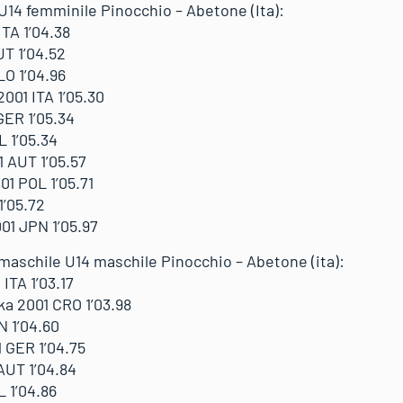
 U14 femminile Pinocchio – Abetone (Ita):
TA 1’04.38
T 1’04.52
O 1’04.96
001 ITA 1’05.30
ER 1’05.34
 1’05.34
 AUT 1’05.57
1 POL 1’05.71
1’05.72
1 JPN 1’05.97
 maschile U14 maschile Pinocchio – Abetone (ita):
ITA 1’03.17
a 2001 CRO 1’03.98
N 1’04.60
 GER 1’04.75
AUT 1’04.84
 1’04.86