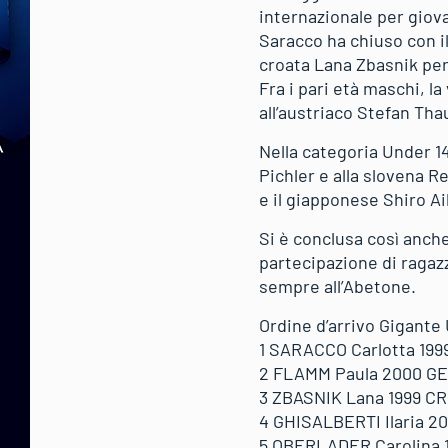
internazionale per giova
Saracco ha chiuso con i
croata Lana Zbasnik per
Fra i pari età maschi, la
all’austriaco Stefan Thau
Nella categoria Under 14
Pichler e alla slovena R
e il giapponese Shiro Ai
Si è conclusa così anch
partecipazione di ragaz
sempre all’Abetone.
Ordine d’arrivo Gigante 
1 SARACCO Carlotta 1999 
2 FLAMM Paula 2000 GER 1
3 ZBASNIK Lana 1999 CRO 
4 GHISALBERTI Ilaria 2000
5 OBERLADER Carolina 199