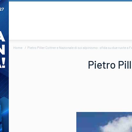
Home
Pietro Piller Cottrer e Nazionale di sci alpinismo: sfida su due ruote a F
Pietro Pil