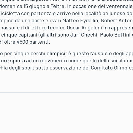
domenica 15 giugno a Feltre. In occasione del ventennale 
bicicletta con partenza e arrivo nella località bellunese d
impico da una parte e i vari Matteo Eydallin, Robert Anton
massoi e il direttore tecnico Oscar Angeloni in rappresen
 cinque capitani (gli altri sono Juri Chechi, Paolo Bettini
i oltre 4500 partenti.
o per cinque cerchi olimpici: è questo l’auspicio degli a
iore spinta ad un movimento come quello dello sci alpini
chia degli sport sotto osservazione del Comitato Olimpico