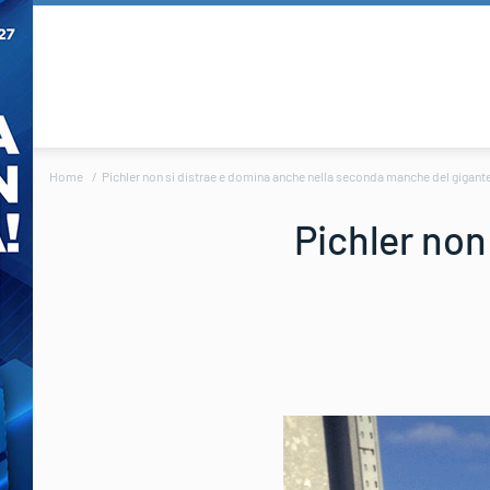
Home
Pichler non si distrae e domina anche nella seconda manche del gigante
Pichler non