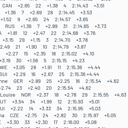
 CAN +2.65 22 +1.38 4 2:14.43 +3.51
A +1.36 7 +2.69 28 2:14.45 +3.53
 +1.52 9 +2.65 24 2:14.57 +3.65
sia RUS +1.36 7 +2.89 31 2:14.65 +3.73
TA +1.81 12 +2.47 22 2:14.68 +3.76
 +3.15 29 +1.15 3 2:14.70 +3.78
+2.49 21 +1.90 10 2:14.79 +3.87
UI +2.27 15 +2.35 18 2:15.02 +4.10
+3.19 30 +1.56 5 2:15.15 +4.23
WE +3.05 28 +1.91 11 2:15.36 +4.44
 SUI +2.29 16 +2.67 25 2:15.36 +4.44
anne GER +2.89 25 +2.25 16 2:15.54 +4.62
 +2.74 23 +2.40 20 2:15.54 +4.62
a Louise NOR +2.37 18 +2.78 29 2:15.55 +4.63
AUT +3.54 34 +1.99 12 2:15.93 +5.01
SUI +2.22 14 +3.33 34 2:15.95 +5.03
rina CZE +2.75 24 +2.82 30 2:15.97 +5.05
E +3.30 33 +2.30 17 2:16.00 +5.08