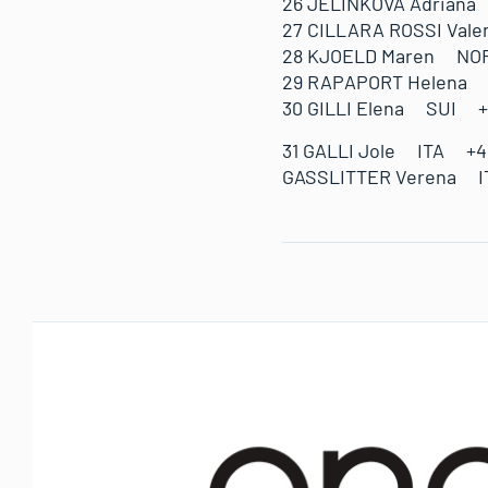
26 JELINKOVA Adria
27 CILLARA ROSSI Va
28 KJOELD Maren NO
29 RAPAPORT Helen
30 GILLI Elena SUI 
31 GALLI Jole ITA +
GASSLITTER Verena IT