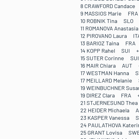
8 CRAWFORD Candace
9 MASSIOS Marie FR
10 ROBNIK Tina SLO
11 ROMANOVA Anasta
12 PIROVANO Laura I
13 BARIOZ Taina FRA
14 KOPP Rahel SUI 
15 SUTER Corinne S
16 MAIR Chiara AUT 
17 WESTMAN Hanna S
17 MEILLARD Melanie
19 WEINBUCHNER Sus
19 DIREZ Clara FRA
21 STJERNESUND The
22 HEIDER Michaela 
23 KASPER Vanessa 
24 PAULATHOVA Kate
25 GRANT Lovisa SW