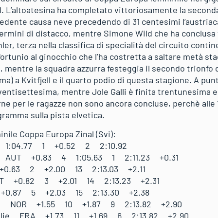
nal. L’altoatesina ha completato vittoriosamente la secon
ecedente causa neve precedendo di 31 centesimi l’austria
n termini di distacco, mentre Simone Wild che ha conclusa
hler, terza nella classifica di specialità del circuito conti
rtunio al ginocchio che l’ha costretta a saltare metà stag
ra, mentre la squadra azzurra festeggia il secondo trionfo
a) a Kvitfjell e il quarto podio di questa stagione. A punt
 ventisettesima, mentre Jole Galli è finita trentunesima e
rne per le ragazze non sono ancora concluse, perchè alle 11
gramma sulla pista elvetica.
inile Coppa Europa Zinal (Svi):
ITA 1:04.77 1 +0.52 2 2:10.92
e AUT +0.83 4 1:05.63 1 2:11.23 +0.31
+0.63 2 +2.00 13 2:13.03 +2.11
UT +0.82 3 +2.01 14 2:13.23 +2.31
+0.87 5 +2.03 15 2:13.30 +2.38
nna NOR +1.55 10 +1.87 9 2:13.82 +2.90
ralie FRA +1.73 11 +1.69 6 2:13.82 +2.90