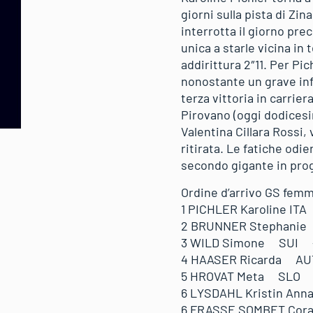
giorni sulla pista di Zi
interrotta il giorno pr
unica a starle vicina i
addirittura 2″11. Per Pic
nonostante un grave info
terza vittoria in carrie
Pirovano (oggi dodicesim
Valentina Cillara Rossi,
ritirata. Le fatiche odie
secondo gigante in pro
Ordine d’arrivo GS femm
1 PICHLER Karoline 
2 BRUNNER Stephani
3 WILD Simone SUI 
4 HAASER Ricarda A
5 HROVAT Meta SLO 
6 LYSDAHL Kristin A
6 FRASSE SOMBET Co