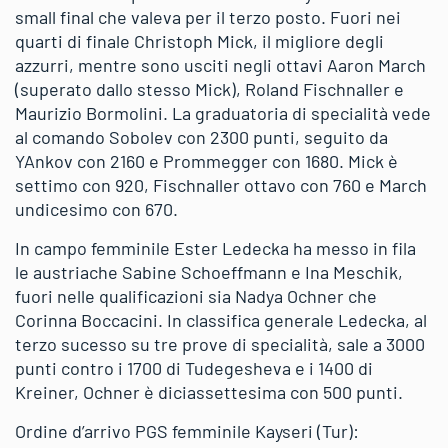
small final che valeva per il terzo posto. Fuori nei
quarti di finale Christoph Mick, il migliore degli
azzurri, mentre sono usciti negli ottavi Aaron March
(superato dallo stesso Mick), Roland Fischnaller e
Maurizio Bormolini. La graduatoria di specialità vede
al comando Sobolev con 2300 punti, seguito da
YAnkov con 2160 e Prommegger con 1680. Mick è
settimo con 920, Fischnaller ottavo con 760 e March
undicesimo con 670.
In campo femminile Ester Ledecka ha messo in fila
le austriache Sabine Schoeffmann e Ina Meschik,
fuori nelle qualificazioni sia Nadya Ochner che
Corinna Boccacini. In classifica generale Ledecka, al
terzo sucesso su tre prove di specialità, sale a 3000
punti contro i 1700 di Tudegesheva e i 1400 di
Kreiner, Ochner è diciassettesima con 500 punti.
Ordine d’arrivo PGS femminile Kayseri (Tur):