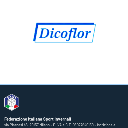
Federazione Italiana Sport Invernali
via Piranesi 46, 20137 Milano – P.IVA e C.F. 05027640159 – Iscrizione al