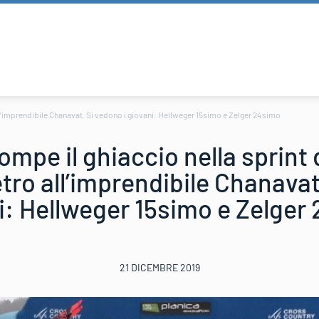
all’imprendibile Chanavat. Si vedono i giovani: Hellweger 15simo e Zelger 24simo
ompe il ghiaccio nella sprint 
ro all’imprendibile Chanavat
i: Hellweger 15simo e Zelger
21 DICEMBRE 2019