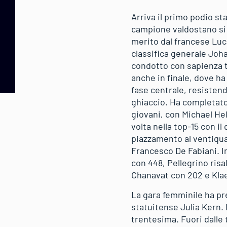
Arriva il primo podio st
campione valdostano si è
merito dal francese Luca
classifica generale Joha
condotto con sapienza ta
anche in finale, dove ha
fase centrale, resisten
ghiaccio. Ha completato 
giovani, con Michael Hel
volta nella top-15 con i
piazzamento al ventiqua
Francesco De Fabiani. I
con 448, Pellegrino risa
Chanavat con 202 e Kla
La gara femminile ha pr
statuitense Julia Kern.
trentesima. Fuori dalle