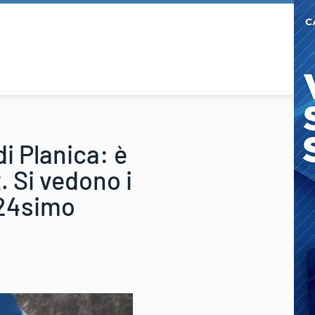
di Planica: è
. Si vedono i
 24simo