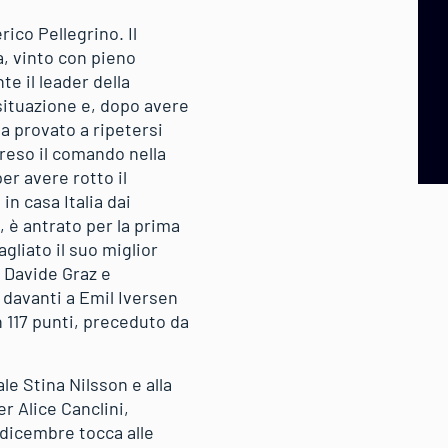
ico Pellegrino. Il
a, vinto con pieno
e il leader della
 situazione e, dopo avere
a provato a ripetersi
preso il comando nella
er avere rotto il
in casa Italia dai
, è antrato per la prima
gliato il suo miglior
 Davide Graz e
 davanti a Emil Iversen
n 117 punti, preceduto da
e Stina Nilsson e alla
r Alice Canclini,
 dicembre tocca alle