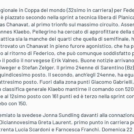
agionale in Coppa del mondo (32simo in carriera) per Feder
 piazzato secondo nella sprint a tecnica libera di Planic
s Chanavat, al primo trionfo sul massimo circuito. Assent
nnes Klaebo, Pellegrino ha cercato di approfittare della
ttica sia la manche dei quarti che quella di semifinale, h
 trovato un Chanavat in pieno furore agonistico, che ha 
do al ritorno di Federico, che può comunque soddisfatto p
il podio il norvegese Erik Valnes. Buone notizie arrivano 
lweger e Stefan Zelger. Il primo 24enne di Sarentino (Bz)
l quindicesimo posto. Il secondo, anch’egli 24enne, ha egua
ttresimo posto. Fuori dalla zona punti Giacomo Gabrielli,
n classifica generale Klaebo mantirne il comando con 520
le al 12simo posto con 161 punti ed è terzo nella sprint co
ebo con 150.
emiato la svedese Jonna Sundling davanti alla connazional
 Diciannovesima Greta Laurent, primo punto in carriera pe
 trenta Lucia Scardoni e Farncesca Franchi. Domenica 22