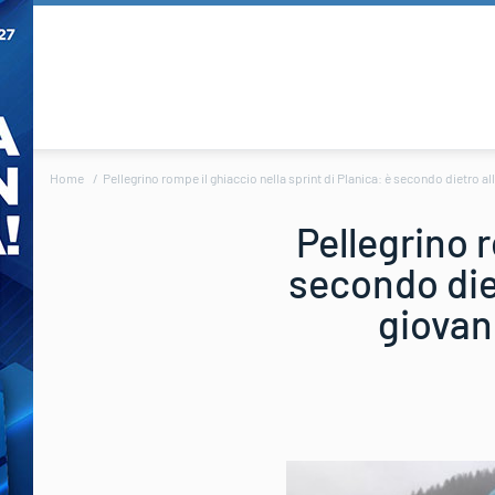
Home
Pellegrino rompe il ghiaccio nella sprint di Planica: è secondo dietro 
Pellegrino r
secondo diet
giovan