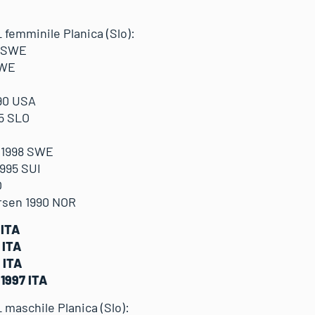
L femminile Planica (Slo):
4 SWE
SWE
90 USA
5 SLO
 1998 SWE
995 SUI
O
rsen 1990 NOR
 ITA
 ITA
 ITA
1997 ITA
L maschile Planica (Slo):