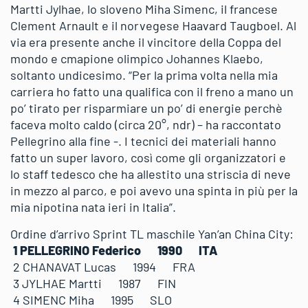
Martti Jylhae, lo sloveno Miha Simenc, il francese
Clement Arnault e il norvegese Haavard Taugboel. Al
via era presente anche il vincitore della Coppa del
mondo e cmapione olimpico Johannes Klaebo,
soltanto undicesimo. “Per la prima volta nella mia
carriera ho fatto una qualifica con il freno a mano un
po’ tirato per risparmiare un po’ di energie perchè
faceva molto caldo (circa 20°, ndr) – ha raccontato
Pellegrino alla fine -. I tecnici dei materiali hanno
fatto un super lavoro, così come gli organizzatori e
lo staff tedesco che ha allestito una striscia di neve
in mezzo al parco, e poi avevo una spinta in più per la
mia nipotina nata ieri in Italia”.
Ordine d’arrivo Sprint TL maschile Yan’an China City:
1 PELLEGRINO Federico 1990 ITA
2 CHANAVAT Lucas 1994 FRA
3 JYLHAE Martti 1987 FIN
4 SIMENC Miha 1995 SLO