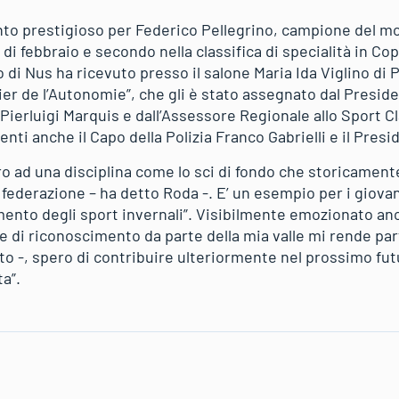
o prestigioso per Federico Pellegrino, campione del mon
di febbraio e secondo nella classifica di specialità in Co
 di Nus ha ricevuto presso il salone Maria Ida Viglino di 
alier de l’Autonomie”, che gli è stato assegnato dal Presid
ierluigi Marquis e dall’Assessore Regionale allo Sport C
ti anche il Capo della Polizia Franco Gabrielli e il Presi
ro ad una disciplina come lo sci di fondo che storicament
federazione – ha detto Roda -. E’ un esempio per i giovan
imento degli sport invernali”. Visibilmente emozionato an
 di riconoscimento da parte della mia valle mi rende pa
ato -, spero di contribuire ulteriormente nel prossimo fu
ta”.