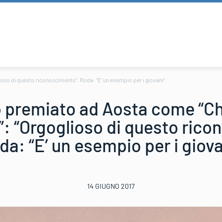
oso di questo riconoscimento”. Roda: “E’ un esempio per i giovani”
o premiato ad Aosta come “Ch
”: “Orgoglioso di questo rico
da: “E’ un esempio per i giova
14 GIUGNO 2017