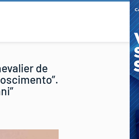
evalier de
noscimento”.
ni”