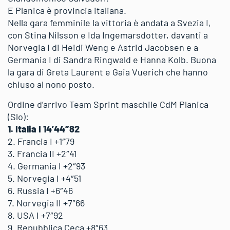
E Planica è provincia italiana.
Nella gara femminile la vittoria è andata a Svezia I,
con Stina Nilsson e Ida Ingemarsdotter, davanti a
Norvegia I di Heidi Weng e Astrid Jacobsen e a
Germania I di Sandra Ringwald e Hanna Kolb. Buona
la gara di Greta Laurent e Gaia Vuerich che hanno
chiuso al nono posto.
Ordine d’arrivo Team Sprint maschile CdM Planica
(Slo):
1. Italia I 14’44″82
2. Francia I +1″79
3. Francia II +2″41
4. Germania I +2″93
5. Norvegia I +4″51
6. Russia I +6″46
7. Norvegia II +7″66
8. USA I +7″92
9. Repubblica Ceca +8″63