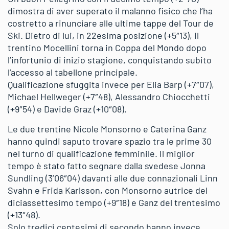
dimostra di aver superato il malanno fisico che l’ha
costretto a rinunciare alle ultime tappe del Tour de
Ski. Dietro di lui, in 22esima posizione (+5″13), il
trentino Mocellini torna in Coppa del Mondo dopo
l’infortunio di inizio stagione, conquistando subito
l’accesso al tabellone principale.
Qualificazione sfuggita invece per Elia Barp (+7″07),
Michael Hellweger (+7″48), Alessandro Chiocchetti
(+9″54) e Davide Graz (+10″08).
Le due trentine Nicole Monsorno e Caterina Ganz
hanno quindi saputo trovare spazio tra le prime 30
nel turno di qualificazione femminile. Il miglior
tempo è stato fatto segnare dalla svedese Jonna
Sundling (3’06″04) davanti alle due connazionali Linn
Svahn e Frida Karlsson, con Monsorno autrice del
diciassettesimo tempo (+9″18) e Ganz del trentesimo
(+13″48).
Solo tredici centesimi di secondo hanno invece