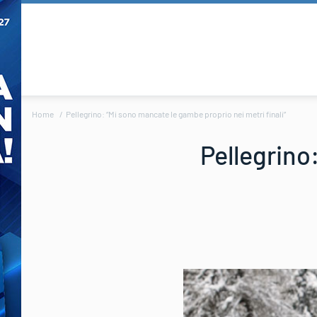
Home
Pellegrino: “Mi sono mancate le gambe proprio nei metri finali”
Pellegrino