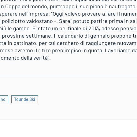
 in Coppa del mondo, purtroppo il suo piano è naufragato 
sperare nell’impresa. “Oggi volevo provare a fare il nume
l poliziotto valdostano -. Sarei potuto partire prima in sali
iù le gambe. E’ stato un bel finale di 2013, adesso pensi
le prossime settimane. Il calendario di gennaio propone t
te in pattinato, per cui cercherò di raggiungere nuovame
l mese avremo il ritiro preolimpico in quota. Lavoriamo d
momento della verità”.
ino
Tour de Ski