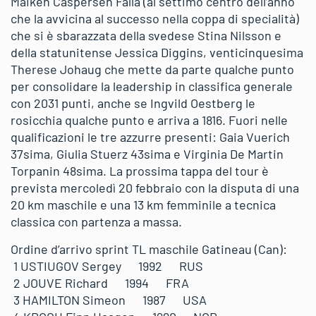
Maiken Caspersen Falla (al settimo centro dell’anno
che la avvicina al successo nella coppa di specialità)
che si è sbarazzata della svedese Stina Nilsson e
della statunitense Jessica Diggins, venticinquesima
Therese Johaug che mette da parte qualche punto
per consolidare la leadership in classifica generale
con 2031 punti, anche se Ingvild Oestberg le
rosicchia qualche punto e arriva a 1816. Fuori nelle
qualificazioni le tre azzurre presenti: Gaia Vuerich
37sima, Giulia Stuerz 43sima e Virginia De Martin
Torpanin 48sima. La prossima tappa del tour è
prevista mercoledì 20 febbraio con la disputa di una
20 km maschile e una 13 km femminile a tecnica
classica con partenza a massa.
Ordine d’arrivo sprint TL maschile Gatineau (Can):
1 USTIUGOV Sergey 1992 RUS
2 JOUVE Richard 1994 FRA
3 HAMILTON Simeon 1987 USA