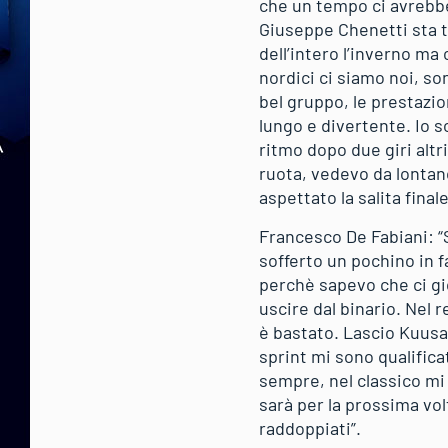
che un tempo ci avrebbe 
Giuseppe Chenetti sta tu
dell’intero l’inverno ma
nordici ci siamo noi, so
bel gruppo, le prestazio
lungo e divertente. Io s
ritmo dopo due giri altr
ruota, vedevo da lontano
aspettato la salita fina
Francesco De Fabiani: “
sofferto un pochino in f
perchè sapevo che ci gi
uscire dal binario. Nel 
è bastato. Lascio Kuusa
sprint mi sono qualificat
sempre, nel classico mi
sarà per la prossima vo
raddoppiati”.