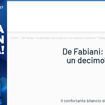
Home
De Fabiani: “Soddisfatto dei tre giorni, mi è mancato un decimo”. Pelleg
De Fabiani:
un decimo”
Il confortante bilancio 