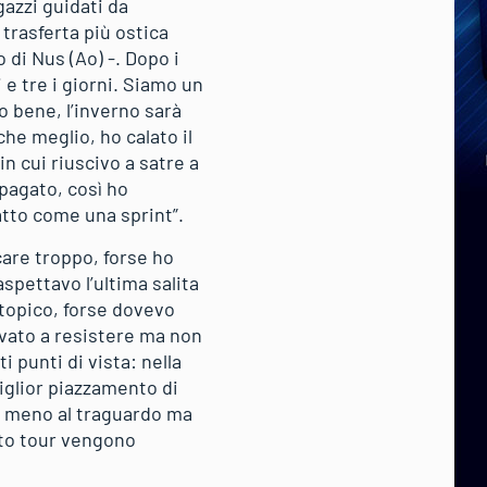
gazzi guidati da
 trasferta più ostica
 di Nus (Ao) -. Dopo i
 e tre i giorni. Siamo un
o bene, l’inverno sarà
he meglio, ho calato il
n cui riuscivo a satre a
 pagato, così ho
ratto come una sprint”.
care troppo, forse ho
aspettavo l’ultima salita
topico, forse dovevo
ovato a resistere ma non
 punti di vista: nella
miglior piazzamento di
n meno al traguardo ma
sto tour vengono