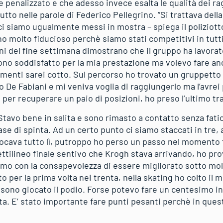
penalizzato e che adesso invece esalta le qualità dei ra
tto nelle parole di Federico Pellegrino. “Si trattava della
 ci siamo ugualmente messi in mostra – spiega il poliziotto
no molto fiducioso perchè siamo stati competitivi in tutti
ni del fine settimana dimostrano che il gruppo ha lavorat
ono soddisfatto per la mia prestazione ma volevo fare anc
imenti sarei cotto. Sul percorso ho trovato un gruppetto i
 De Fabiani e mi veniva voglia di raggiungerlo ma l’avrei
le per recuperare un paio di posizioni, ho preso l’ultimo t
Stavo bene in salita e sono rimasto a contatto senza fati
ase di spinta. Ad un certo punto ci siamo staccati in tre, 
ocava tutto lì, putroppo ho perso un passo nel momento 
rettilineo finale sentivo che Krogh stava arrivando, ho pr
mo con la consapevolezza di essere migliorato sotto molti
o per la prima volta nei trenta, nella skating ho colto il 
 sono giocato il podio. Forse potevo fare un centesimo i
lta. E’ stato importante fare punti pesanti perchè in que