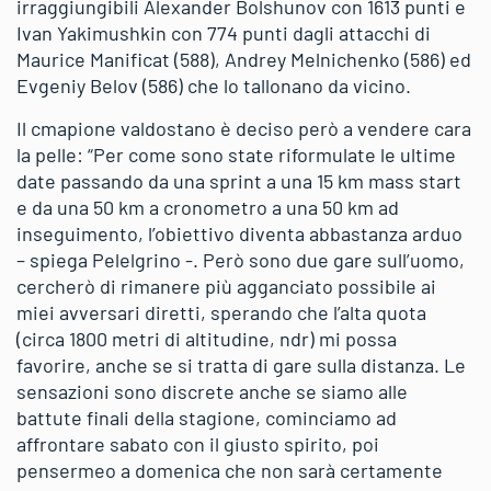
irraggiungibili Alexander Bolshunov con 1613 punti e
Ivan Yakimushkin con 774 punti dagli attacchi di
Maurice Manificat (588), Andrey Melnichenko (586) ed
Evgeniy Belov (586) che lo tallonano da vicino.
Il cmapione valdostano è deciso però a vendere cara
la pelle: “Per come sono state riformulate le ultime
date passando da una sprint a una 15 km mass start
e da una 50 km a cronometro a una 50 km ad
inseguimento, l’obiettivo diventa abbastanza arduo
– spiega Pelelgrino -. Però sono due gare sull’uomo,
cercherò di rimanere più agganciato possibile ai
miei avversari diretti, sperando che l’alta quota
(circa 1800 metri di altitudine, ndr) mi possa
favorire, anche se si tratta di gare sulla distanza. Le
sensazioni sono discrete anche se siamo alle
battute finali della stagione, cominciamo ad
affrontare sabato con il giusto spirito, poi
pensermeo a domenica che non sarà certamente