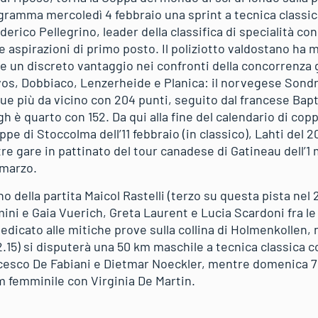
ramma mercoledì 4 febbraio una sprint a tecnica classica 
Federico Pellegrino, leader della classifica di specialità c
 aspirazioni di primo posto. Il poliziotto valdostano ha 
e un discreto vantaggio nei confronti della concorrenza 
os, Dobbiaco, Lenzerheide e Planica: il norvegese Sondre
gue più da vicino con 204 punti, seguito dal francese Bapt
è quarto con 152. Da qui alla fine del calendario di copp
e di Stoccolma dell’11 febbraio (in classico), Lahti del 20
tre gare in pattinato del tour canadese di Gatineau dell’1
8 marzo.
no della partita Maicol Rastelli (terzo su questa pista nel
mini e Gaia Vuerich, Greta Laurent e Lucia Scardoni fra le
dicato alle mitiche prove sulla collina di Holmenkollen, n
2.15) si disputerà una 50 km maschile a tecnica classica 
ncesco De Fabiani e Dietmar Noeckler, mentre domenica 7
km femminile con Virginia De Martin.