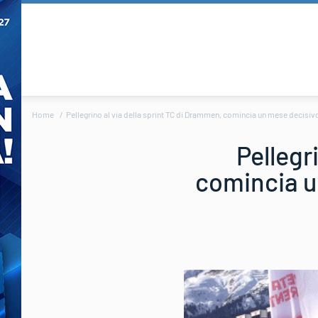
Home
Pellegrino al via della sprint TC di Drammen, comincia un mese decisi
Pellegr
comincia u