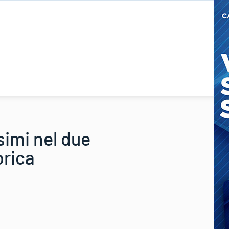
imi nel due
orica