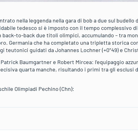
trato nella leggenda nella gara di bob a due sul budello d
idabile tedesco si è imposto con il tempo complessivo di 
n back-to-back due titoli olimpici, accumulando – tra mon
oro. Germania che ha completato una tripletta storica con
gi teutonici guidati da Johannes Lochner (+0″49) e Christ
atrick Baumgartner e Robert Mircea: l’equipaggio azzurr
 decisiva quarta manche, risultando i primi tra gli esclusi 
schile Olimpiadi Pechino (Chn):