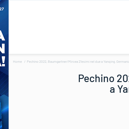
Home
Pechino 2022, Baumgartner/Mircea 21esimi nel due a Yanqing. Germania,
Pechino 20
a Ya