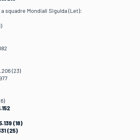
a a squadre Mondiali Sigulda (Let):
2
 (1)
082
12)
.206 (23)
977
(26)
.152
)
 45.139 (18)
31 (25)