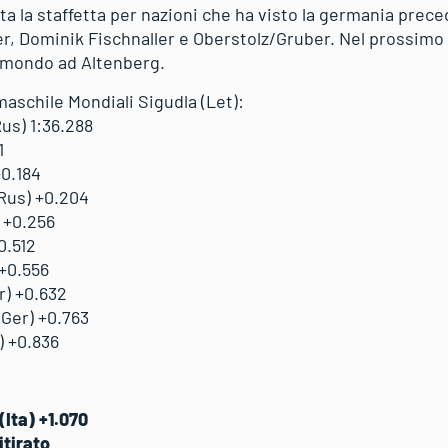
ta la staffetta per nazioni che ha visto la germania prec
ter, Dominik Fischnaller e Oberstolz/Gruber. Nel prossimo
l mondo ad Altenberg.
maschile Mondiali Sigudla (Let):
us) 1:36.288
1
+0.184
(Rus) +0.204
 +0.256
0.512
 +0.556
r) +0.632
(Ger) +0.763
) +0.836
(Ita) +1.070
itirato