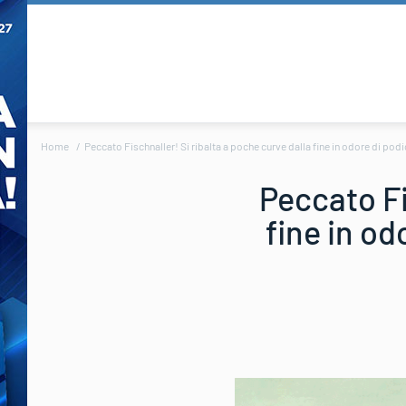
Home
Peccato Fischnaller! Si ribalta a poche curve dalla fine in odore di pod
Peccato Fi
fine in od