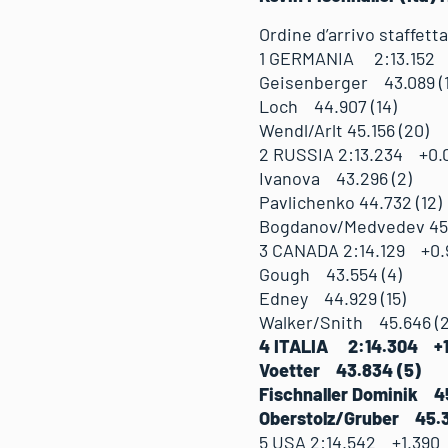
Ordine d’arrivo staffett
1 GERMANIA 2:13.15
Geisenberger 43.089
Loch 44.907 (14)
Wendl/Arlt 45.156 (20)
2 RUSSIA 2:13.234 +0.
Ivanova 43.296 (2)
Pavlichenko 44.732 (
Bogdanov/Medvedev 45
3 CANADA 2:14.129 +0.
Gough 43.554 (4)
Edney 44.929 (15)
Walker/Snith 45.646 
4 ITALIA 2:14.304 +1
Voetter 43.834 (5
Fischnaller Dominik
Oberstolz/Gruber 45.3
5 USA 2:14.542 +1.390