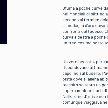
Sfuma a poche curve da
nei Mondiali di slittino 
secondo al termien dela
la medaglia d’oro davan
confronti del tedesco c
curva a destra a poche c
un tredicesimo posto a
Un vero peccato, perchè 
rispondevano ottimament
capolino sul budello. Pa
pista dove si allena abi
raccolto soltanto un pod
supercampione Loch di 71
Nell’ordine d’arrivo non
comunque viaggiava nell