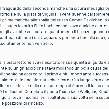
l traguardo della seconda manche una sicura medaglia pe
artificiale sulla pista di Sigulda. Il ventiduenne carabinier
l prima manche alle spalle del russo Semen Pavlichenko 
ti al superfavorito Felix Loch, conservava qualche centes
he gli avrebbe assicurato quantomeno il bronzo, quando si
entinaia di metri dal traguardo, ponendo fine alle sue gi
ssolutamente non veritiero.
la pista lettone aveva esaltato le sue qualità di guida e 
e su un ghiaccio che stava mollando un po’ a causa del
vlichenko ha così colto il primo e più importante successo
tualmente, in una giornata che ricorderà a lungo visto ch
io in carriera e nello stesso tempo si è preso il lusso di 
 millesimi. Completa il podio l’austriaco Wolfgang Kindl 
 figura Kevin Fischnaller, ribaltatosi a sua volta nella s
e posizioni di rincalzo.