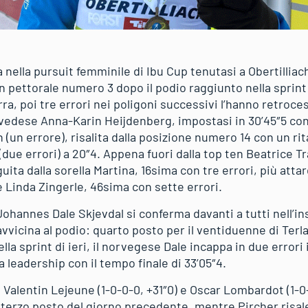
nella pursuit femminile di Ibu Cup tenutasi a Obertilliach
on pettorale numero 3 dopo il podio raggiunto nella sprint 
rra, poi tre errori nei poligoni successivi l’hanno retroce
 svedese Anna-Karin Heijdenberg, impostasi in 30’45″5 con
un errore), risalita dalla posizione numero 14 con un ritar
(due errori) a 20″4. Appena fuori dalla top ten Beatrice 
guita dalla sorella Martina, 16sima con tre errori, più att
e Linda Zingerle, 46sima con sette errori.
ohannes Dale Skjevdal si conferma davanti a tutti nell
vvicina al podio: quarto posto per il ventiduenne di Terla
lla sprint di ieri, il norvegese Dale incappa in due errori 
leadership con il tempo finale di 33’05″4.
si Valentin Lejeune (1-0-0-0, +31″0) e Oscar Lombardot (1-
 e terzo posto del giorno precedente, mentre Pircher risa