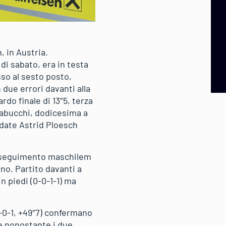
, in Austria.
di sabato, era in testa
sso al sesto posto,
 due errori davanti alla
do finale di 13″5, terza
Trabucchi, dodicesima a
ardate Astrid Ploesch
’inseguimento maschilem
no. Partito davanti a
in piedi (0-0-1-1) ma
0-0-1, +49″7) confermano
le nonostante i due