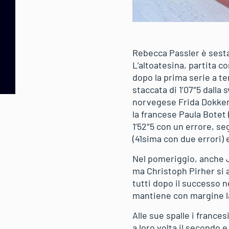
Rebecca Passler è sesta 
L’altoatesina, partita c
dopo la prima serie a te
staccata di 1’07″5 dalla
norvegese Frida Dokken (
la francese Paula Botet 
1’52″5 con un errore, se
(41sima con due errori) 
Nel pomeriggio, anche J
ma Christoph Pirher si a
tutti dopo il successo ne
mantiene con margine la 
Alle sue spalle i france
a loro volta il secondo