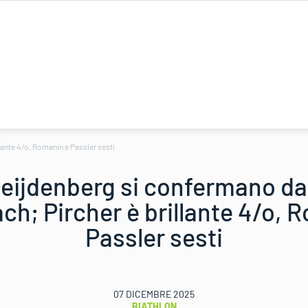
lante 4/o, Romanin e Passler sesti
Heijdenberg si confermano da
ach; Pircher è brillante 4/o,
Passler sesti
07 DICEMBRE 2025
BIATHLON