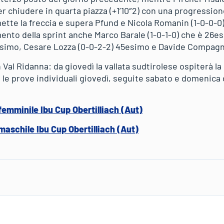
 per chiudere in quarta piazza (+1’10″2) con una progression
mette la freccia e supera Pfund e Nicola Romanin (1-0-0-0
zamento della sprint anche Marco Barale (1-0-1-0) che è 26e
esimo, Cesare Lozza (0-0-2-2) 45esimo e Davide Compagn
 Val Ridanna: da giovedì la vallata sudtirolese ospiterà l
 le prove individuali giovedì, seguite sabato e domenica 
 femminile Ibu Cup Obertilliach (Aut)
 maschile Ibu Cup Obertilliach (Aut)