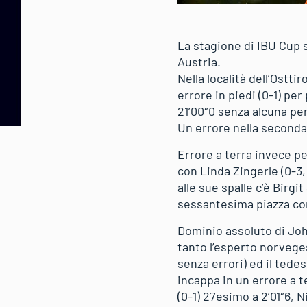
La stagione di IBU Cup s
Austria.
Nella località dell’Ostti
errore in piedi (0-1) per
21’00″0 senza alcuna pen
Un errore nella seconda 
Errore a terra invece pe
con Linda Zingerle (0-3,
alle sue spalle c’è Birgi
sessantesima piazza con 
Dominio assoluto di Joha
tanto l’esperto norvege
senza errori) ed il tedes
incappa in un errore a t
(0-1) 27esimo a 2’01″6, 