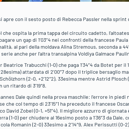
i apre con il sesto posto di Rebecca Passler nella sprint d
rol che ospita la prima tappa del circuito cadetto, l’altoat
 pagare un gap di 1’03″4 nei confronti della francese Paula
alità, al pari della moldava Alina Stremous, seconda a 44
serie anche per l’altra transalpina Voldiya Galmace Paulin 
r Beatrice Trabucchi (1-0) che paga 1’34″4 da Botet per il 
 28esima) attardata di 2’00″7 dopo il triplice bersaglio m
t Schölzhorn (2-0, +2’12″2), 33esima mentre Astrid Plosch (
un ritardo di 3’19″8.
nnes Dale quindi nella prova maschile: l’errore in piedi 
se che col tempo di 23’15″1 ha preceduto il francese Osc
co David Zobel (0-1, +51″4). Il migliore azzurro di giornat
erra (1-0) per chiudere al 16esimo posto a 1’36″3 da Dale
Nicola Romanin (2-0) 33esimo a 2’14″9, Alex Perissutti (0-2