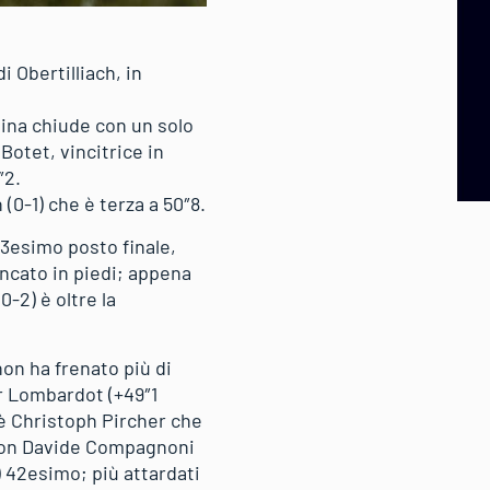
i Obertilliach, in
esina chiude con un solo
 Botet, vincitrice in
″2.
(0-1) che è terza a 50″8.
13esimo posto finale,
ancato in piedi; appena
0-2) è oltre la
non ha frenato più di
ar Lombardot (+49″1
a è Christoph Pircher che
, con Davide Compagnoni
) 42esimo; più attardati