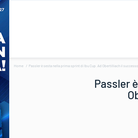
Home
Passler è sesta nella prima sprint di Ibu Cup. Ad Obertilliach il successo
Passler è
Ob