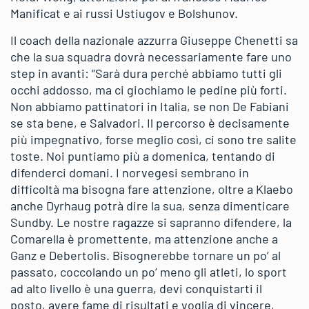
Manificat e ai russi Ustiugov e Bolshunov.
Il coach della nazionale azzurra Giuseppe Chenetti sa
che la sua squadra dovrà necessariamente fare uno
step in avanti: “Sarà dura perché abbiamo tutti gli
occhi addosso, ma ci giochiamo le pedine più forti.
Non abbiamo pattinatori in Italia, se non De Fabiani
se sta bene, e Salvadori. Il percorso è decisamente
più impegnativo, forse meglio così, ci sono tre salite
toste. Noi puntiamo più a domenica, tentando di
difenderci domani. I norvegesi sembrano in
difficoltà ma bisogna fare attenzione, oltre a Klaebo
anche Dyrhaug potrà dire la sua, senza dimenticare
Sundby. Le nostre ragazze si sapranno difendere, la
Comarella è promettente, ma attenzione anche a
Ganz e Debertolis. Bisognerebbe tornare un po’ al
passato, coccolando un po’ meno gli atleti, lo sport
ad alto livello è una guerra, devi conquistarti il
posto, avere fame di risultati e voglia di vincere,