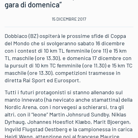
gara di domenica”
15 DICEMBRE 2017
Dobbiaco (BZ) ospiterà le prossime sfide di Coppa
del Mondo che si svolgeranno sabato 16 dicembre
con i contest di 10 km TL femminile (ore 11) e 15 km
TL maschile (ore 13.30), e domenica 17 dicembre con
la pursuit di 10 km TC femminile (ore 11.30) e 15 km TC
maschile (ore 13.30), competizioni trasmesse in
diretta Rai Sport ed Eurosport.
Tutti i futuri protagonisti si stanno allenando sul
manto innevato (ha nevicato anche stamattina) della
Nordic Arena, con i norvegesi a schierarsi, tra gli
altri, con il “leone” Martin Johnsrud Sundby, Niklas
Dyrhaug, Johannes Hoesflot Klæbo, Marit Bjoergen,
Ingvild Flugstad Oestberg e la campionessa in carica
Heidi Weng, attenzione poi al francese Maurice