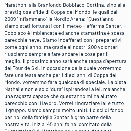
Marathon, alla Granfondo Dobbiaco-Cortina, sino alle
prestigiose sfide di Coppa del Mondo, le quali dal
2009 “infiammano” la Nordic Arena: “Quest’anno
siamo stati fortunati con il meteo – afferma Santer. –
Dobbiaco è imbiancata ed anche stamattina è scesa
parecchia neve. Siamo indaffarati con i preparativi
come ogni anno, ma grazie ai nostri 200 volontari
riusciamo sempre a fare andare le cose per il
meglio. Il prossimo anno sarà anche tappa d’apertura
del Tour de Ski, in occasione della quale vorremmo
fare una festa anche per i dieci anni di Coppa del
Mondo, vorremmo fare qualcosa di speciale. La pista
Nathalie non è solo “dura” ispirandosi a lei, ma anche
una ragazza capace che quest’anno mi ha aiutato
parecchio con il lavoro. Vorrei ringraziare lei e tutto
il gruppo, siamo sempre molto uniti. Lo sci di fondo
per noi della famiglia Santer è gran parte della
nostra vita, iniziai 45 anni fa nel comitato della
Pustertaler Ski-Marathon ed un anno dopo nel