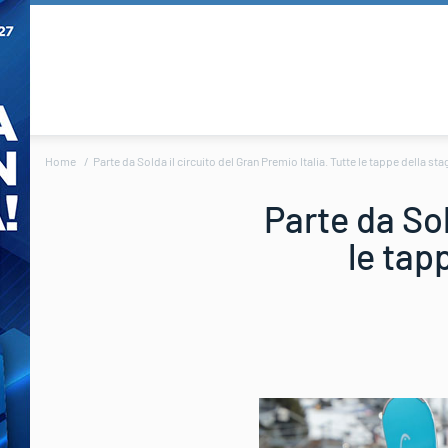
Home
Parte da Solda il circuito del Gran Premio Italia. Tutte le tappe della st
Parte da Sol
le tap