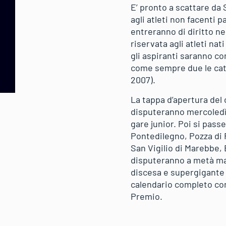
E’ pronto a scattare da 
agli atleti non facenti p
entreranno di diritto ne
riservata agli atleti nat
gli aspiranti saranno c
come sempre due le cate
2007).
La tappa d’apertura del 
disputeranno mercoledì 2
gare junior. Poi si pass
Pontedilegno, Pozza di F
San Vigilio di Marebbe,
disputeranno a metà marz
discesa e supergigante a 
calendario completo com
Premio.