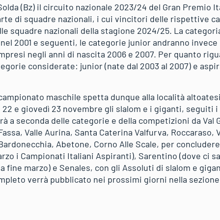
Solda (Bz) il circuito nazionale 2023/24 del Gran Premio Ita
arte di squadre nazionali, i cui vincitori delle rispettive c
lle squadre nazionali della stagione 2024/25. La categori
i nel 2001 e seguenti, le categorie junior andranno invece 
ompresi negli anni di nascita 2006 e 2007. Per quanto rig
gorie considerate: junior (nate dal 2003 al 2007) e aspir
campionato maschile spetta dunque alla località altoates
2 e giovedì 23 novembre gli slalom e i giganti, seguiti i 
erà a seconda delle categorie e della competizioni da Val 
assa, Valle Aurina, Santa Caterina Valfurva, Roccaraso, Va
 Bardonecchia, Abetone, Corno Alle Scale, per concludere 
o i Campionati Italiani Aspiranti), Sarentino (dove ci sa
fine marzo) e Senales, con gli Assoluti di slalom e gigante
pleto verrà pubblicato nei prossimi giorni nella sezione 