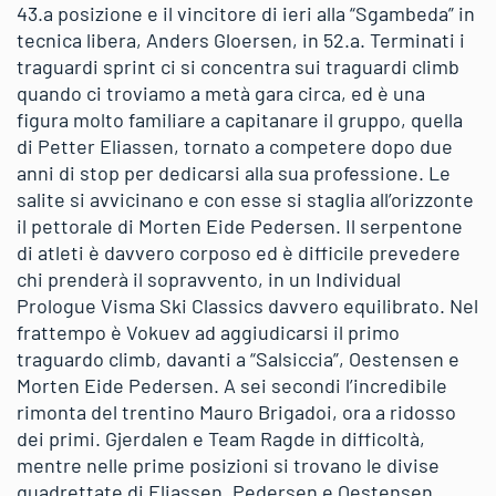
43.a posizione e il vincitore di ieri alla “Sgambeda” in
tecnica libera, Anders Gloersen, in 52.a. Terminati i
traguardi sprint ci si concentra sui traguardi climb
quando ci troviamo a metà gara circa, ed è una
figura molto familiare a capitanare il gruppo, quella
di Petter Eliassen, tornato a competere dopo due
anni di stop per dedicarsi alla sua professione. Le
salite si avvicinano e con esse si staglia all’orizzonte
il pettorale di Morten Eide Pedersen. Il serpentone
di atleti è davvero corposo ed è difficile prevedere
chi prenderà il sopravvento, in un Individual
Prologue Visma Ski Classics davvero equilibrato. Nel
frattempo è Vokuev ad aggiudicarsi il primo
traguardo climb, davanti a “Salsiccia”, Oestensen e
Morten Eide Pedersen. A sei secondi l’incredibile
rimonta del trentino Mauro Brigadoi, ora a ridosso
dei primi. Gjerdalen e Team Ragde in difficoltà,
mentre nelle prime posizioni si trovano le divise
quadrettate di Eliassen, Pedersen e Oestensen,