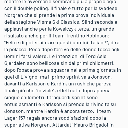
mentre le avversarie sembrano più a proprio agio
con il double poling. Il finale è tutto per la svedese
Norgren che si prende la prima prova individuale
della stagione Visma Ski Classics. Slind seconda e
applausi anche per la Kowalczyk terza, un grande
risultato anche per il Team Trentino Robinson:
“Felice di poter aiutare questi uomini italiani!”, dirà
la polacca. Poco dopo l’arrivo delle donne tocca agli
uomini farsi valere. Le intenzioni di Tord Asle
Gjerdalen sono bellicose sin dai primi chilometri,
dopo l’opaca prova a squadre nella prima giornata in
quel di Livigno, ma il primo sprint va a Jonsson,
davanti a Karlsson e Kardin, un rush che pareva
finale più che “iniziale”, effettuato dopo appena
cinque chilometri. I traguardi sprint sono
entusiasmanti e Karlsson si prende la rivincita su
Jonsson, mentre Kardin è ancora terzo. Il team
Lager 157 regala ancora soddisfazioni dopo la
superlativa Norgren. Attardati Mauro Brigadoi in