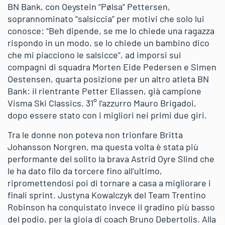
BN Bank, con Oeystein “Pølsa” Pettersen,
soprannominato “salsiccia” per motivi che solo lui
conosce: “Beh dipende, se me lo chiede una ragazza
rispondo in un modo, se lo chiede un bambino dico
che mi piacciono le salsicce”, ad imporsi sui
compagni di squadra Morten Eide Pedersen e Simen
Oestensen, quarta posizione per un altro atleta BN
Bank: il rientrante Petter Eliassen, già campione
Visma Ski Classics. 31° l’azzurro Mauro Brigadoi,
dopo essere stato con i migliori nei primi due giri.
Tra le donne non poteva non trionfare Britta
Johansson Norgren, ma questa volta è stata più
performante del solito la brava Astrid Oyre Slind che
le ha dato filo da torcere fino all’ultimo,
ripromettendosi poi di tornare a casa a migliorare i
finali sprint. Justyna Kowalczyk del Team Trentino
Robinson ha conquistato invece il gradino più basso
del podio, per la gioia di coach Bruno Debertolis. Alla