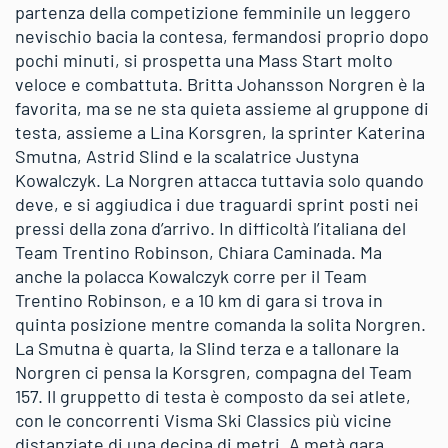
partenza della competizione femminile un leggero
nevischio bacia la contesa, fermandosi proprio dopo
pochi minuti, si prospetta una Mass Start molto
veloce e combattuta. Britta Johansson Norgren è la
favorita, ma se ne sta quieta assieme al gruppone di
testa, assieme a Lina Korsgren, la sprinter Katerina
Smutna, Astrid Slind e la scalatrice Justyna
Kowalczyk. La Norgren attacca tuttavia solo quando
deve, e si aggiudica i due traguardi sprint posti nei
pressi della zona d’arrivo. In difficoltà l’italiana del
Team Trentino Robinson, Chiara Caminada. Ma
anche la polacca Kowalczyk corre per il Team
Trentino Robinson, e a 10 km di gara si trova in
quinta posizione mentre comanda la solita Norgren.
La Smutna è quarta, la Slind terza e a tallonare la
Norgren ci pensa la Korsgren, compagna del Team
157. Il gruppetto di testa è composto da sei atlete,
con le concorrenti Visma Ski Classics più vicine
distanziate di una decina di metri. A metà gara