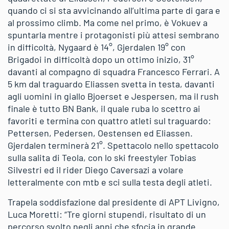
quando ci si sta avvicinando all’ultima parte di gara e
al prossimo climb. Ma come nel primo, è Vokuev a
spuntarla mentre i protagonisti più attesi sembrano
in difficoltà, Nygaard è 14°, Gjerdalen 19° con
Brigadoi in difficoltà dopo un ottimo inizio, 31°
davanti al compagno di squadra Francesco Ferrari. A
5 km dal traguardo Eliassen svetta in testa, davanti
agli uomini in giallo Bjoerset e Jespersen, ma il rush
finale è tutto BN Bank, il quale ruba lo scettro ai
favoriti e termina con quattro atleti sul traguardo:
Pettersen, Pedersen, Oestensen ed Eliassen.
Gjerdalen terminerà 21°. Spettacolo nello spettacolo
sulla salita di Teola, con lo ski freestyler Tobias
Silvestri ed il rider Diego Caversazi a volare
letteralmente con mtb e sci sulla testa degli atleti.
Trapela soddisfazione dal presidente di APT Livigno,
Luca Moretti: “Tre giorni stupendi, risultato di un
percorso svolto negli anni che sfocia in grande