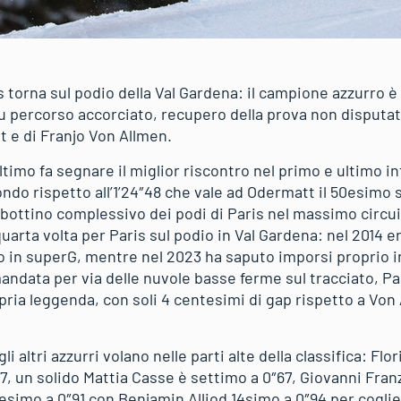
torna sul podio della Val Gardena: il campione azzurro è 
su percorso accorciato, recupero della prova non disputat
t e di Franjo Von Allmen.
Ultimo fa segnare il miglior riscontro nel primo e ultimo
ondo rispetto all’1’24″48 che vale ad Odermatt il 50esimo 
l bottino complessivo dei podi di Paris nel massimo circui
quarta volta per Paris sul podio in Val Gardena: nel 2014 e
o in superG, mentre nel 2023 ha saputo imporsi proprio i
mandata per via delle nuvole basse ferme sul tracciato, P
opria leggenda, con soli 4 centesimi di gap rispetto a Von
li altri azzurri volano nelle parti alte della classifica: Fl
7, un solido Mattia Casse è settimo a 0″67, Giovanni Fran
esimo a 0″91 con Benjamin Alliod 14simo a 0″94 per coglier