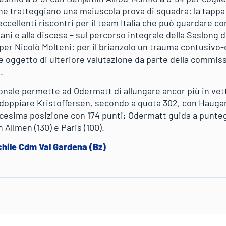
che tratteggiano una maiuscola prova di squadra: la tappa
ccellenti riscontri per il team Italia che può guardare co
ani e alla discesa – sul percorso integrale della Saslong 
per Nicolò Molteni: per il brianzolo un trauma contusivo-
ve oggetto di ulteriore valutazione da parte della commis
.
onale permette ad Odermatt di allungare ancor più in vett
doppiare Kristoffersen, secondo a quota 302, con Haugan t
icesima posizione con 174 punti; Odermatt guida a puntegg
 Allmen (130) e Paris (100).
chile Cdm Val Gardena (Bz)