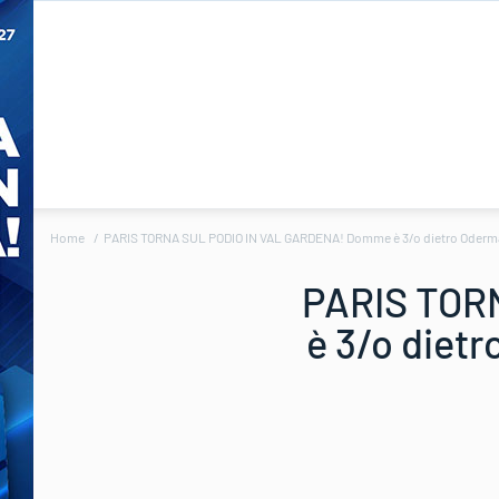
Home
PARIS TORNA SUL PODIO IN VAL GARDENA! Domme è 3/o dietro Odermatt e
PARIS TOR
è 3/o dietr