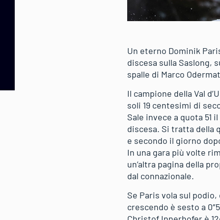
Un eterno Dominik Paris 
discesa sulla Saslong, 
spalle di Marco Odermat
Il campione della Val d’
soli 19 centesimi di sec
Sale invece a quota 51 i
discesa. Si tratta della 
e secondo il giorno dop
In una gara più volte ri
un’altra pagina della pr
dal connazionale.
Se Paris vola sul podio, g
crescendo è sesto a 0″5
Christof Innerhofer è 12