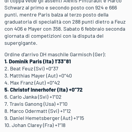
di coppa vede gli assenti Alexis Pinturault e Marco
Schwarz al primo e secondo posto con 924 e 666
punti, mentre Paris balza al terzo posto della
graduatoria di specialità con 288 punti dietro a Feuz
con 406 e Mayer con 358. Sabato 6 febbraio seconda
giornata di competizioni con la disputa del
supergigante.
Ordine d’arrivo DH maschile Garmisch (Ger):
1. Dominik Paris (Ita) 1’33″81
2. Beat Feuz (Svi) +0″37
3. Matthias Mayer (Aut) +0″40
4. Max Franz (Aut) +0″42
5. Christof Innerhofer (Ita) +0″72
6. Carlo Janka (Svi) +1″02
7. Travis Ganong (Usa) +1″10
8. Marco Odermatt (Svi) +1″12
9. Daniel Hemetsberger (Aut) +1″15
10. Johan Clarey (Fra) +1″18