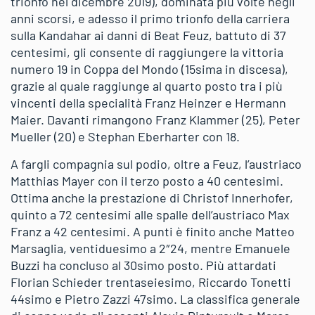
trionfo nel dicembre 2019), dominata più volte negli
anni scorsi, e adesso il primo trionfo della carriera
sulla Kandahar ai danni di Beat Feuz, battuto di 37
centesimi, gli consente di raggiungere la vittoria
numero 19 in Coppa del Mondo (15sima in discesa),
grazie al quale raggiunge al quarto posto tra i più
vincenti della specialità Franz Heinzer e Hermann
Maier. Davanti rimangono Franz Klammer (25), Peter
Mueller (20) e Stephan Eberharter con 18.
A fargli compagnia sul podio, oltre a Feuz, l’austriaco
Matthias Mayer con il terzo posto a 40 centesimi.
Ottima anche la prestazione di Christof Innerhofer,
quinto a 72 centesimi alle spalle dell’austriaco Max
Franz a 42 centesimi. A punti è finito anche Matteo
Marsaglia, ventiduesimo a 2″24, mentre Emanuele
Buzzi ha concluso al 30simo posto. Più attardati
Florian Schieder trentaseiesimo, Riccardo Tonetti
44simo e Pietro Zazzi 47simo. La classifica generale