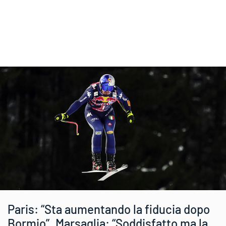
Paris: “Sta aumentando la fiducia dopo
Bormio”. Marsaglia: “Soddisfatto ma la