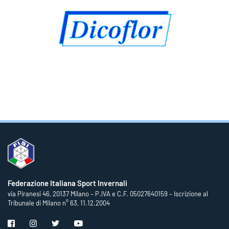
Federazione Italiana Sport Invernali
via Piranesi 46, 20137 Milano – P.IVA e C.F. 05027640159 – Iscrizione al
Tribunale di Milano n° 63, 11.12.2004