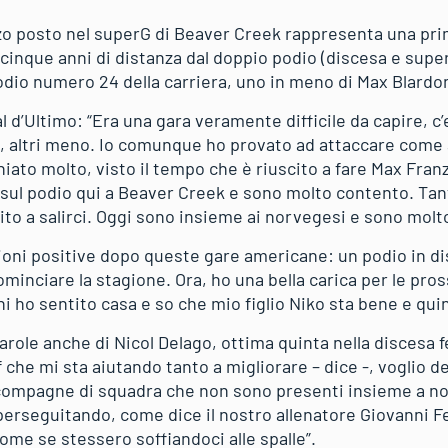
zo posto nel superG di Beaver Creek rappresenta una prima
cinque anni di distanza dal doppio podio (discesa e superG
podio numero 24 della carriera, uno in meno di Max Blardo
al d’Ultimo: “Era una gara veramente difficile da capire, c’
, altri meno. Io comunque ho provato ad attaccare come al
iato molto, visto il tempo che è riuscito a fare Max Fran
a sul podio qui a Beaver Creek e sono molto contento. Tant
ito a salirci. Oggi sono insieme ai norvegesi e sono molt
azioni positive dopo queste gare americane: un podio in d
inciare la stagione. Ora, ho una bella carica per le pro
ni ho sentito casa e so che mio figlio Niko sta bene e qui
arole anche di Nicol Delago, ottima quinta nella discesa 
ff che mi sta aiutando tanto a migliorare – dice -, voglio 
compagne di squadra che non sono presenti insieme a noi i
perseguitando, come dice il nostro allenatore Giovanni Fe
ome se stessero soffiandoci alle spalle”.