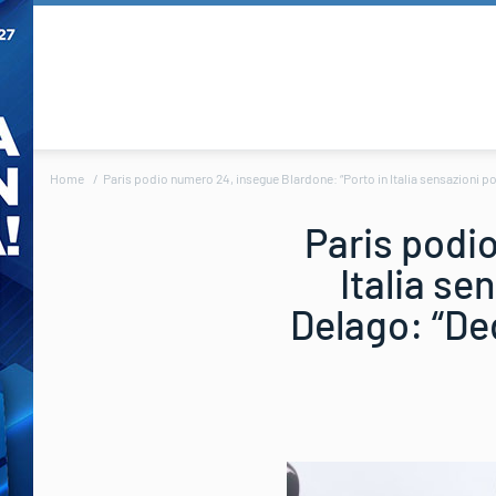
Home
Paris podio numero 24, insegue Blardone: “Porto in Italia sensazioni po
Paris podi
Italia se
Delago: “De