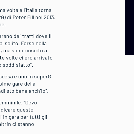
 volta e l’Italia torna
) di Peter Fill nel 2013.
ne.
erano dei tratti dove il
 solito. Forse nella
z, ma sono riuscito a
e volte ci ero arrivato
o soddisfatto”.
iscesa e uno in superG
ssime gare della
ndi sto bene anch’io”.
femminile. “Devo
dedicare questo
n gara per tutti gli
ltrin ci stanno