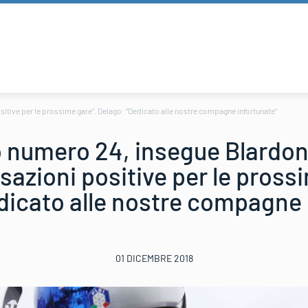
sitive per le prossime gare”. Delago: “Dedicato alle nostre compagne infortunate”
o numero 24, insegue Blardone
nsazioni positive per le pross
dicato alle nostre compagne 
01 DICEMBRE 2018