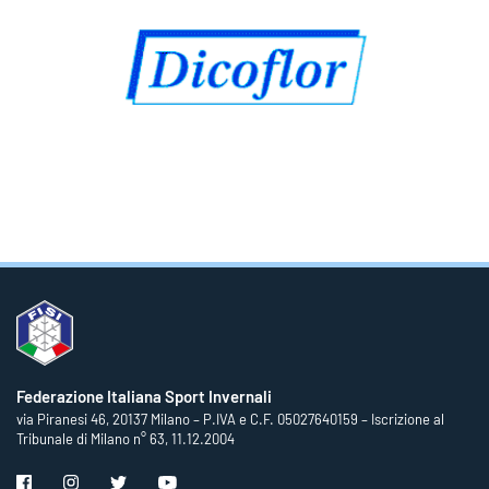
Federazione Italiana Sport Invernali
via Piranesi 46, 20137 Milano – P.IVA e C.F. 05027640159 – Iscrizione al
Tribunale di Milano n° 63, 11.12.2004