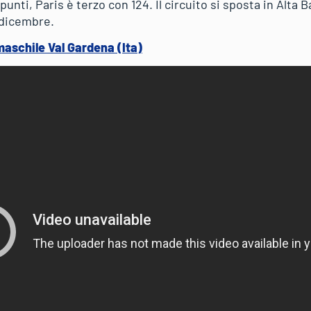
unti, Paris è terzo con 124. Il circuito si sposta in Alta B
 dicembre.
maschile Val Gardena (Ita)