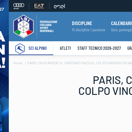
DISCIPLINE
CALENDARI
15 discipline 1 passione
Gare, punteggi
SCI ALPINO
ATLETI
STAFF TECNICO 2026-2027
GR
Home
PARIS, CHI SI RIVEDE! IL CAMPIONE PIAZZA IL COLPO VINCENTE IN 
PARIS, C
COLPO VIN