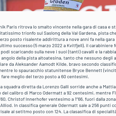
k Paris ritrova lo smalto vincente nella gara di casa e st
tatissimo trionfo sul Saslong della Val Gardena, pista che
rzo posto risalente addirittura a nove anni fa nella gara
ltimo successo (5 marzo 2022 a Kvitfjell), il carabiniere f
odi scaricando sulla neve i suoi (tanti) cavalli e la rabbia
angolo della pista altoatesina, tanto che nessuno degli 
ciare da Aleksander Aamodt Kilde, bravo secondo classif
mentre lo spauracchio statunitense Bryce Bennett (vincit
a fare meglio del terzo posto a 60 centesimi.
lla squadra diretta da Lorenzo Galli sorride anche a Matti
del calibro di Marco Odermatt a 92 centesimi, mentre Fl
60, Christof Innerhofer ventesimo a 1″66, fuori dalla zon
Alliod. In classifica generale Odermatt sale a 256 punti c
 risale al setitmo posto con 124. La clasasifica di speciali