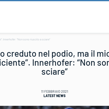
”. Innerhofer: “Non sono riuscito a sciare”
vo creduto nel podio, ma il m
iciente”. Innerhofer: “Non so
sciare”
11 FEBBRAIO 2021
LATEST NEWS