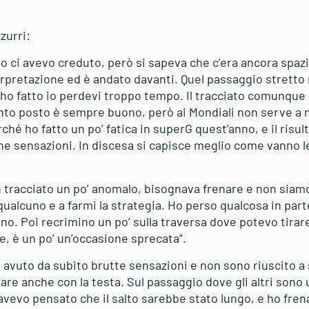
zurri:
o ci avevo creduto, però si sapeva che c’era ancora spaz
erpretazione ed è andato davanti. Quel passaggio stretto 
ho fatto io perdevi troppo tempo. Il tracciato comunque 
uinto posto è sempre buono, però ai Mondiali non serve a n
 ho fatto un po’ fatica in superG quest’anno, e il risult
e sensazioni. In discesa si capisce meglio come vanno l
 tracciato un po’ anomalo, bisognava frenare e non siamo
qualcuno e a farmi la strategia. Ho perso qualcosa in pa
no. Poi recrimino un po’ sulla traversa dove potevo tirare 
e, è un po’ un’occasione sprecata”.
 avuto da subito brutte sensazioni e non sono riuscito a s
iare anche con la testa. Sul passaggio dove gli altri sono 
 avevo pensato che il salto sarebbe stato lungo, e ho fre