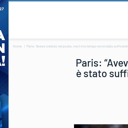
Home
Paris: “Avevo creduto nel podio, ma il mio tempo non è stato sufficiente
Paris: “Ave
è stato suff