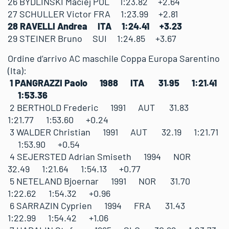
26 BYDLINSKI Maciej POL 1:23.82 +2.64
27 SCHULLER Victor FRA 1:23.99 +2.81
28 RAVELLI Andrea ITA 1:24.41 +3.23
29 STEINER Bruno SUI 1:24.85 +3.67
Ordine d’arrivo AC maschile Coppa Europa Sarentino
(Ita):
1 PANGRAZZI Paolo 1988 ITA 31.95 1:21.41
1:53.36
2 BERTHOLD Frederic 1991 AUT 31.83
1:21.77 1:53.60 +0.24
3 WALDER Christian 1991 AUT 32.19 1:21.71
1:53.90 +0.54
4 SEJERSTED Adrian Smiseth 1994 NOR
32.49 1:21.64 1:54.13 +0.77
5 NETELAND Bjoernar 1991 NOR 31.70
1:22.62 1:54.32 +0.96
6 SARRAZIN Cyprien 1994 FRA 31.43
1:22.99 1:54.42 +1.06