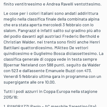
finito ventitreesimo e Andrea Ravelli ventottesimo.
Le cose per i colori italiani sono andati addirittura
meglio nella classifica finale della combinata alpina
che era stata aperta mercoledì 3 febbraio con lo
slalom. Pangrazzi è infatti salito sul gradino più alto
del podio davanti agli austriaci Frederic Berthold e
Christian Walder, nei trenta sono finiti anche Henri
Battilani quattordicesimo, MAtteo De vettori
quindicesimo e Guglielmo Bosca diciassettesimo. La
classifica generale di coppa vede in testa sempre
Bjoernar Neteland con 588 punti, seguito da Walder
con 523 e dall’assente Emanuele Buzzi con 473.
Venerdì 5 febbraio ultima gara in programma con un
supergigante alle ore 10.00.
Tutti i podi azzurri in Coppa Europa nella stagione
2015/16:
1. PANGRAZZI Paolo – AC maschile Sarentino (Ita)