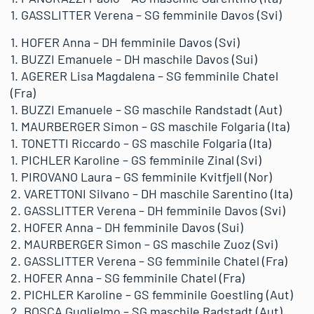
1. GASSLITTER Verena – SG femminile Davos (Svi)
1. HOFER Anna – DH femminile Davos (Svi)
1. BUZZI Emanuele – DH maschile Davos (Sui)
1. AGERER Lisa Magdalena – SG femminile Chatel
(Fra)
1. BUZZI Emanuele – SG maschile Randstadt (Aut)
1. MAURBERGER Simon – GS maschile Folgaria (Ita)
1. TONETTI Riccardo – GS maschile Folgaria (Ita)
1. PICHLER Karoline – GS femminile Zinal (Svi)
1. PIROVANO Laura – GS femminile Kvitfjell (Nor)
2. VARETTONI Silvano – DH maschile Sarentino (Ita)
2. GASSLITTER Verena – DH femminile Davos (Svi)
2. HOFER Anna – DH femminile Davos (Sui)
2. MAURBERGER Simon – GS maschile Zuoz (Svi)
2. GASSLITTER Verena – SG femminile Chatel (Fra)
2. HOFER Anna – SG femminile Chatel (Fra)
2. PICHLER Karoline – GS femminile Goestling (Aut)
2. BOSCA Guglielmo – SG maschile Radstadt (Aut)