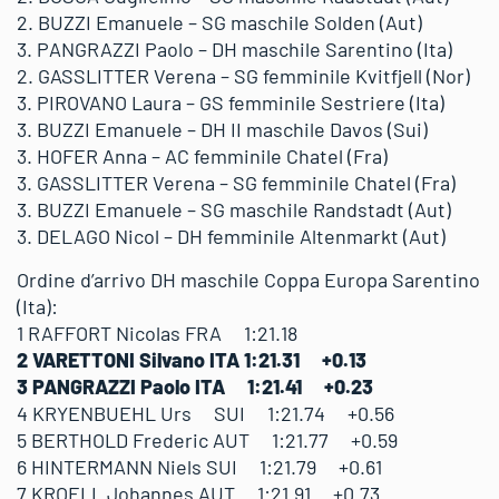
2. BUZZI Emanuele – SG maschile Solden (Aut)
3. PANGRAZZI Paolo – DH maschile Sarentino (Ita)
2. GASSLITTER Verena – SG femminile Kvitfjell (Nor)
3. PIROVANO Laura – GS femminile Sestriere (Ita)
3. BUZZI Emanuele – DH II maschile Davos (Sui)
3. HOFER Anna – AC femminile Chatel (Fra)
3. GASSLITTER Verena – SG femminile Chatel (Fra)
3. BUZZI Emanuele – SG maschile Randstadt (Aut)
3. DELAGO Nicol – DH femminile Altenmarkt (Aut)
Ordine d’arrivo DH maschile Coppa Europa Sarentino
(Ita):
1 RAFFORT Nicolas FRA 1:21.18
2 VARETTONI Silvano ITA 1:21.31 +0.13
3 PANGRAZZI Paolo ITA 1:21.41 +0.23
4 KRYENBUEHL Urs SUI 1:21.74 +0.56
5 BERTHOLD Frederic AUT 1:21.77 +0.59
6 HINTERMANN Niels SUI 1:21.79 +0.61
7 KROELL Johannes AUT 1:21.91 +0.73