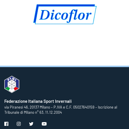
Federazione Italiana Sport Invernali
via Piranesi 46, 20137 Milano – P.IVA e C.F. 05027640159 – Iscrizione al
Tribunale di Milano n° 63, 11.12.2004