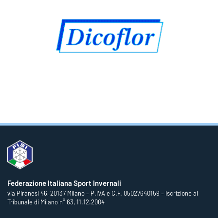
Federazione Italiana Sport Invernali
via Piranesi 46, 20137 Milano – P.IVA e C.F. 05027640159 – Iscrizione al
Tribunale di Milano n° 63, 11.12.2004