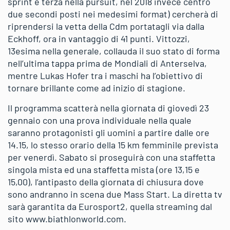
sprint e terza nella pursuit, nel 2018 invece centrò
due secondi posti nei medesimi format) cercherà di
riprendersi la vetta della Cdm portatagli via dalla
Eckhoff, ora in vantaggio di 41 punti. Vittozzi,
13esima nella generale, collauda il suo stato di forma
nell’ultima tappa prima de Mondiali di Anterselva,
mentre Lukas Hofer tra i maschi ha l’obiettivo di
tornare brillante come ad inizio di stagione.
Il programma scatterà nella giornata di giovedì 23
gennaio con una prova individuale nella quale
saranno protagonisti gli uomini a partire dalle ore
14.15, lo stesso orario della 15 km femminile prevista
per venerdì. Sabato si proseguirà con una staffetta
singola mista ed una staffetta mista (ore 13,15 e
15,00), l’antipasto della giornata di chiusura dove
sono andranno in scena due Mass Start. La diretta tv
sarà garantita da Eurosport2, quella streaming dal
sito www.biathlonworld.com.