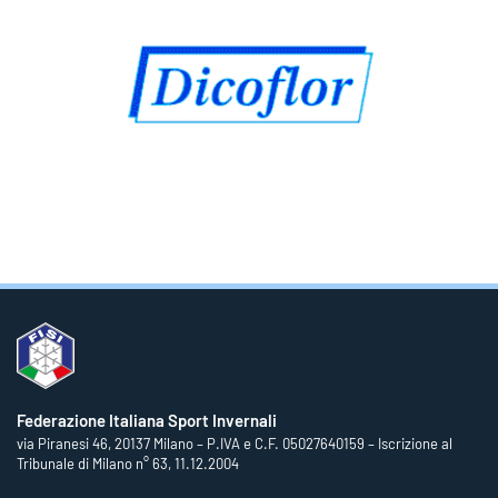
Federazione Italiana Sport Invernali
via Piranesi 46, 20137 Milano – P.IVA e C.F. 05027640159 – Iscrizione al
Tribunale di Milano n° 63, 11.12.2004