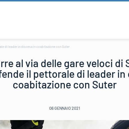
orale di leader in discesa in coabitazione con Suter
rre al via delle gare veloci di 
ende il pettorale di leader in
coabitazione con Suter
06 GENNAIO 2021