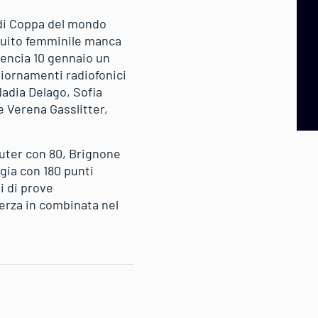
a di Coppa del mondo
ircuito femminile manca
mencia 10 gennaio un
giornamenti radiofonici
Nadia Delago, Sofia
e Verena Gasslitter,
Suter con 80, Brignone
gia con 180 punti
i di prove
terza in combinata nel