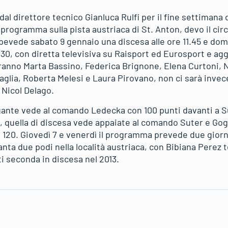
al direttore tecnico Gianluca Rulfi per il fine settiman
n programma sulla pista austriaca di St. Anton, devo il c
rpevede sabato 9 gennaio una discesa alle ore 11.45 e do
.30, con diretta televisiva su Raisport ed Eurosport e ag
saranno Marta Bassino, Federica Brignone, Elena Curtoni, 
glia, Roberta Melesi e Laura Pirovano, non ci sarà invec
 Nicol Delago.
igante vede al comando Ledecka con 100 punti davanti a 
, quella di discesa vede appaiate al comando Suter e Gog
120. Giovedì 7 e venerdì il programma prevede due giorn
anta due podi nella località austriaca, con Bibiana Perez 
i seconda in discesa nel 2013.