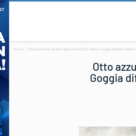
Home
Otto azzurre al via delle gare veloci di St. Anton, Goggia difende il pett
Otto azzu
Goggia dif