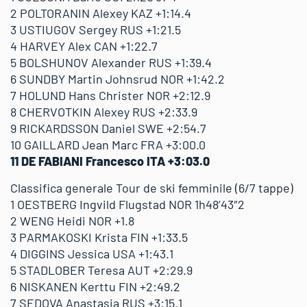
2 POLTORANIN Alexey KAZ +1:14.4
3 USTIUGOV Sergey RUS +1:21.5
4 HARVEY Alex CAN +1:22.7
5 BOLSHUNOV Alexander RUS +1:39.4
6 SUNDBY Martin Johnsrud NOR +1:42.2
7 HOLUND Hans Christer NOR +2:12.9
8 CHERVOTKIN Alexey RUS +2:33.9
9 RICKARDSSON Daniel SWE +2:54.7
10 GAILLARD Jean Marc FRA +3:00.0
11 DE FABIANI Francesco ITA +3:03.0
Classifica generale Tour de ski femminile (6/7 tappe)
1 OESTBERG Ingvild Flugstad NOR 1h48’43″2
2 WENG Heidi NOR +1.8
3 PARMAKOSKI Krista FIN +1:33.5
4 DIGGINS Jessica USA +1:43.1
5 STADLOBER Teresa AUT +2:29.9
6 NISKANEN Kerttu FIN +2:49.2
7 SEDOVA Anastasia RUS +3:15.1