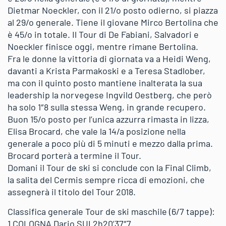
Dietmar Noeckler, con il 21/o posto odierno, si piazza
al 29/o generale. Tiene il giovane Mirco Bertolina che
è 45/o in totale. Il Tour di De Fabiani, Salvadori e
Noeckler finisce oggi, mentre rimane Bertolina.
Fra le donne la vittoria di giornata va a Heidi Weng,
davanti a Krista Parmakoski e a Teresa Stadlober,
ma con il quinto posto mantiene inalterata la sua
leadership la norvegese Ingvild Oestberg, che però
ha solo 1″8 sulla stessa Weng, in grande recupero.
Buon 15/o posto per l’unica azzurra rimasta in lizza,
Elisa Brocard, che vale la 14/a posizione nella
generale a poco più di 5 minuti e mezzo dalla prima.
Brocard porterà a termine il Tour.
Domani il Tour de ski si conclude con la Final Climb,
la salita del Cermis sempre ricca di emozioni, che
assegnerà il titolo del Tour 2018.
Classifica generale Tour de ski maschile (6/7 tappe):
1 COLOGNA Dario SUI 2h20’37″7