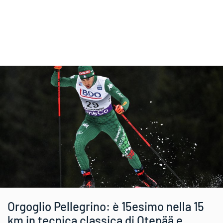
Orgoglio Pellegrino: è 15esimo nella 15
km in tecnica classica di Otepää e