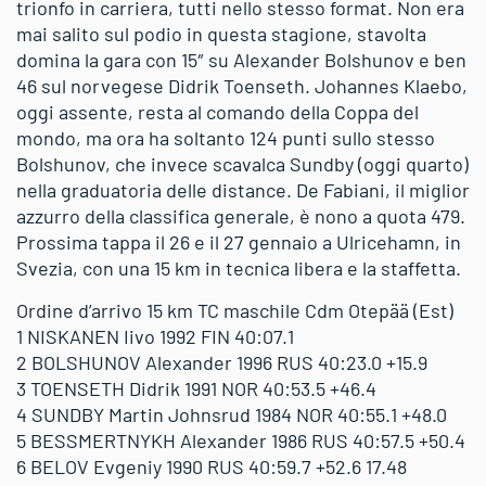
trionfo in carriera, tutti nello stesso format. Non era
mai salito sul podio in questa stagione, stavolta
domina la gara con 15″ su Alexander Bolshunov e ben
46 sul norvegese Didrik Toenseth. Johannes Klaebo,
oggi assente, resta al comando della Coppa del
mondo, ma ora ha soltanto 124 punti sullo stesso
Bolshunov, che invece scavalca Sundby (oggi quarto)
nella graduatoria delle distance. De Fabiani, il miglior
azzurro della classifica generale, è nono a quota 479.
Prossima tappa il 26 e il 27 gennaio a Ulricehamn, in
Svezia, con una 15 km in tecnica libera e la staffetta.
Ordine d’arrivo 15 km TC maschile Cdm Otepää (Est)
1 NISKANEN Iivo 1992 FIN 40:07.1
2 BOLSHUNOV Alexander 1996 RUS 40:23.0 +15.9
3 TOENSETH Didrik 1991 NOR 40:53.5 +46.4
4 SUNDBY Martin Johnsrud 1984 NOR 40:55.1 +48.0
5 BESSMERTNYKH Alexander 1986 RUS 40:57.5 +50.4
6 BELOV Evgeniy 1990 RUS 40:59.7 +52.6 17.48