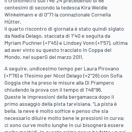
il cronometro sull’1’46″24 precedendo di 68
centesimi di secondo la tedesca Kira Weidle
Winkelmann e di 0″71 la connazionale Cornelia
Hütter.
Il quarto riscontro di giornata è stato quindi siglato
da Nadia Delago, staccata di 1″40 e seguita da
Myriam Puchner (+1″45) e Lindsey Vonn (+1″57), ultima
ad aver vinto su questo tracciato in Coppa del
Mondo, nel superG del marzo 2011.
A seguire, undicesimo tempo per Laura Pirovano
(+1″76) e 17esimo per Nicol Delago (+2″26) con Sofia
Goggia che ha preso le misure alla Di Prampero
chiudendo la prova con il tempo di 1’48″96.
Queste le impressioni della bergamasca dopo il
primo assaggio della pista tarvisiana. “La pista è
bella, la neve è molto soffice e penso che sia
necessario diluire molto bene le pressioni in curva;
ci sono curve molto lunghe in cui bisognerà essere
molto morbidi. In questa prima prova ho fatto un po’