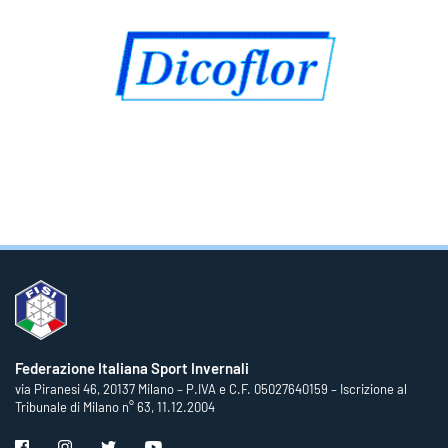
Federazione Italiana Sport Invernali
via Piranesi 46, 20137 Milano – P.IVA e C.F. 05027640159 – Iscrizione al
Tribunale di Milano n° 63, 11.12.2004