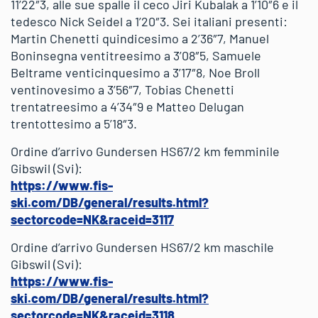
11’22″3, alle sue spalle il ceco Jiri Kubalak a 1’10″6 e il
tedesco Nick Seidel a 1’20″3. Sei italiani presenti:
Martin Chenetti quindicesimo a 2’36″7, Manuel
Boninsegna ventitreesimo a 3’08″5, Samuele
Beltrame venticinquesimo a 3’17″8, Noe Broll
ventinovesimo a 3’56″7, Tobias Chenetti
trentatreesimo a 4’34″9 e Matteo Delugan
trentottesimo a 5’18″3.
Ordine d’arrivo Gundersen HS67/2 km femminile
Gibswil (Svi):
https://www.fis-
ski.com/DB/general/results.html?
sectorcode=NK&raceid=3117
Ordine d’arrivo Gundersen HS67/2 km maschile
Gibswil (Svi):
https://www.fis-
ski.com/DB/general/results.html?
sectorcode=NK&raceid=3118