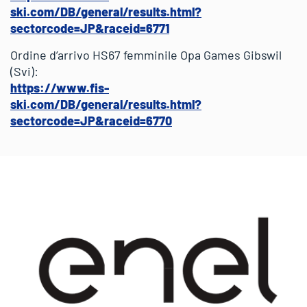
ski.com/DB/general/results.html?
sectorcode=JP&raceid=6771
Ordine d’arrivo HS67 femminile Opa Games Gibswil
(Svi):
https://www.fis-
ski.com/DB/general/results.html?
sectorcode=JP&raceid=6770