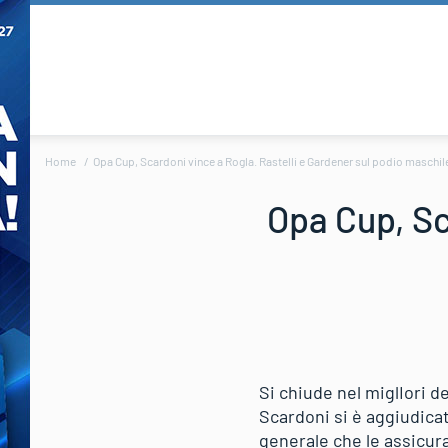
Home
Opa Cup, Scardoni vince a Rogla. Rastelli e Gardener sul podio maschil
Opa Cup, Sc
Si chiude nel miglIori de
Scardoni si è aggiudicat
generale che le assicur