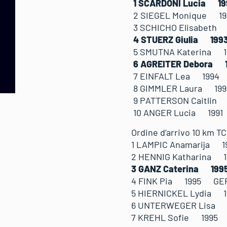
1 SCARDONI Luci
2 SIEGEL Monique
3 SCHICHO Elisabe
4 STUERZ Giulia 
5 SMUTNA Katerin
6 AGREITER Debor
7 EINFALT Lea 1994
8 GIMMLER Laura 19
9 PATTERSON Caitli
10 ANGER Lucia 1
Ordine d’arrivo 10 km TC
1 LAMPIC Anamari
2 HENNIG Katharina
3 GANZ Caterina 19
4 FINK Pia 1995 
5 HIERNICKEL Lydi
6 UNTERWEGER Lis
7 KREHL Sofie 199