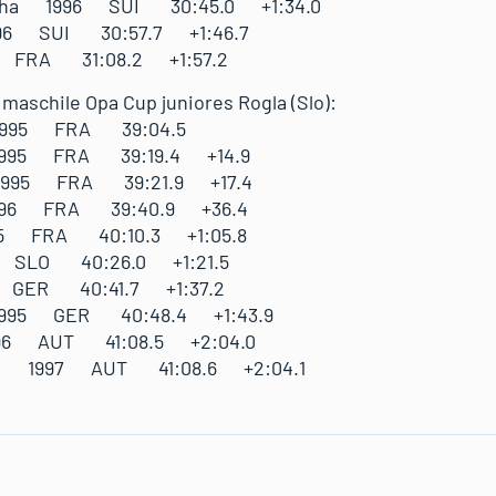
cha 1996 SUI 30:45.0 +1:34.0
1996 SUI 30:57.7 +1:46.7
95 FRA 31:08.2 +1:57.2
 maschile Opa Cup juniores Rogla (Slo):
in 1995 FRA 39:04.5
 1995 FRA 39:19.4 +14.9
 1995 FRA 39:21.9 +17.4
1996 FRA 39:40.9 +36.4
95 FRA 40:10.3 +1:05.8
 SLO 40:26.0 +1:21.5
 GER 40:41.7 +1:37.2
1995 GER 40:48.4 +1:43.9
96 AUT 41:08.5 +2:04.0
ael 1997 AUT 41:08.6 +2:04.1