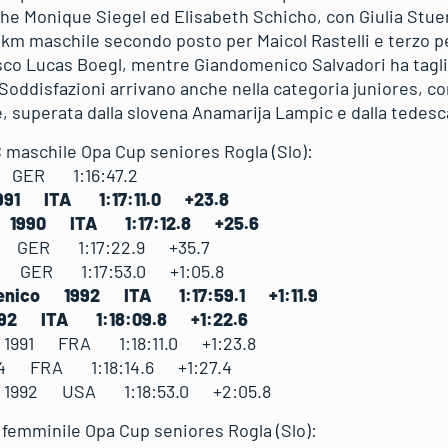
sche Monique Siegel ed Elisabeth Schicho, con Giulia Stue
0 km maschile secondo posto per Maicol Rastelli e terzo 
esco Lucas Boegl, mentre Giandomenico Salvadori ha tagli
 Soddisfazioni arrivano anche nella categoria juniores, c
e, superata dalla slovena Anamarija Lampic e dalla tede
C maschile Opa Cup seniores Rogla (Slo):
90 GER 1:16:47.2
 1991 ITA 1:17:11.0 +23.8
o 1990 ITA 1:17:12.8 +25.6
91 GER 1:17:22.9 +35.7
88 GER 1:17:53.0 +1:05.8
menico 1992 ITA 1:17:59.1 +1:11.9
1992 ITA 1:18:09.8 +1:22.6
 1991 FRA 1:18:11.0 +1:23.8
94 FRA 1:18:14.6 +1:27.4
 1992 USA 1:18:53.0 +2:05.8
C femminile Opa Cup seniores Rogla (Slo):