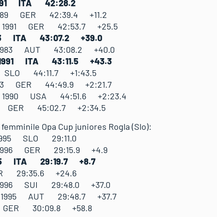
a 1991 ITA 42:28.2
 1989 GER 42:39.4 +11.2
th 1991 GER 42:53.7 +25.5
1993 ITA 43:07.2 +39.0
a 1983 AUT 43:08.2 +40.0
a 1991 ITA 43:11.5 +43.3
 SLO 44:11.7 +1:43.5
93 GER 44:49.9 +2:21.7
n 1990 USA 44:51.6 +2:23.4
991 GER 45:02.7 +2:34.5
 femminile Opa Cup juniores Rogla (Slo):
ja 1995 SLO 29:11.0
 1996 GER 29:15.9 +4.9
95 ITA 29:19.7 +8.7
GER 29:35.6 +24.6
a 1996 SUI 29:48.0 +37.0
a 1995 AUT 29:48.7 +37.7
5 GER 30:09.8 +58.8