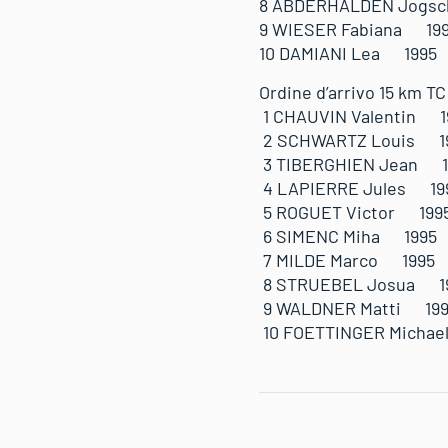
8 ABDERHALDEN Jogs
9 WIESER Fabiana 
10 DAMIANI Lea 19
Ordine d’arrivo 15 km TC
1 CHAUVIN Valent
2 SCHWARTZ Louis
3 TIBERGHIEN Jean
4 LAPIERRE Jules 
5 ROGUET Victor 19
6 SIMENC Miha 1995
7 MILDE Marco 1995
8 STRUEBEL Josua 
9 WALDNER Matti 19
10 FOETTINGER Mich