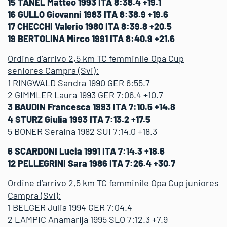
15 TANEL Matteo 1993 ITA 8:38.4 +19.1
16 GULLO Giovanni 1983 ITA 8:38.9 +19.6
17 CHECCHI Valerio 1980 ITA 8:39.8 +20.5
19 BERTOLINA Mirco 1991 ITA 8:40.9 +21.6
Ordine d’arrivo 2,5 km TC femminile Opa Cup
seniores Campra (Svi):
1 RINGWALD Sandra 1990 GER 6:55.7
2 GIMMLER Laura 1993 GER 7:06.4 +10.7
3 BAUDIN Francesca 1993 ITA 7:10.5 +14.8
4 STURZ Giulia 1993 ITA 7:13.2 +17.5
5 BONER Seraina 1982 SUI 7:14.0 +18.3
6 SCARDONI Lucia 1991 ITA 7:14.3 +18.6
12 PELLEGRINI Sara 1986 ITA 7:26.4 +30.7
Ordine d’arrivo 2,5 km TC femminile Opa Cup juniores
Campra (Svi):
1 BELGER Julia 1994 GER 7:04.4
2 LAMPIC Anamarija 1995 SLO 7:12.3 +7.9