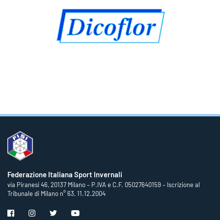
Federazione Italiana Sport Invernali
via Piranesi 46, 20137 Milano – P.IVA e C.F. 05027640159 – Iscrizione al
Tribunale di Milano n° 63, 11.12.2004