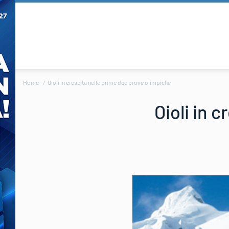
Home
Oioli in crescita nelle prime due prove olimpiche
Oioli in 