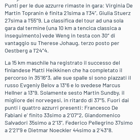
Punti per le due azzurre rimaste in gara: Virginia De
Martin Topranin è finita 21sima a 1’34”, Giulia Stuerz
27sima a 1’55″9. La classifica del tour ad una sola
gara dal termine (una 10 km a tencica classica a
inseguimento) vede Weng in testa con 30″ di
vantaggio su Therese Johaug, terzo posto per
Oestberg a 1’24″4.
La 15 km maschile ha registrato il successo del
finlandese Matti Heikkinen che ha completato il
percorso in 35’16″3, alle sue spalle si sono piazzati il
russo Evgeniy Belov a 13″6 e lo svedese Marcus
Hellner a 13″9. Solamente sesto Martin Sundby, il
migliore dei norvegesi, in ritardo di 37″5. Fuori dai
punti i quattro azzurri presenti: Francesco De
Fabiani e’ finito 33simo a 2’07″2, Giandomenico
Salvadori 35simo a 2’13”, Federico Pellegrino 37simo
a 2’21″9 e Dietmar Noeckler 44simo a 2’43″8.