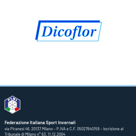
Federazione Italiana Sport Invernali
via Piranesi 46, 20137 Milano – P.IVA e C.F. 05027640159 – Iscrizione al
Tribunale di Milano n° 63, 11.12.2004