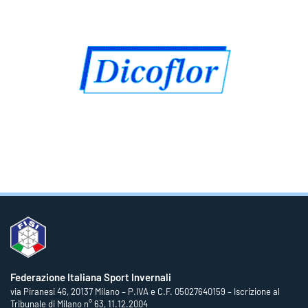
Federazione Italiana Sport Invernali
via Piranesi 46, 20137 Milano – P.IVA e C.F. 05027640159 – Iscrizione al
Tribunale di Milano n° 63, 11.12.2004