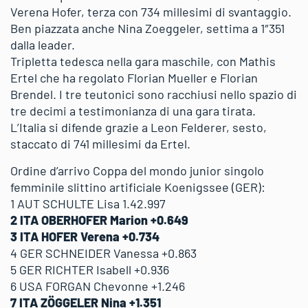
Verena Hofer, terza con 734 millesimi di svantaggio.
Ben piazzata anche Nina Zoeggeler, settima a 1″351
dalla leader.
Tripletta tedesca nella gara maschile, con Mathis
Ertel che ha regolato Florian Mueller e Florian
Brendel. I tre teutonici sono racchiusi nello spazio di
tre decimi a testimonianza di una gara tirata.
L’Italia si difende grazie a Leon Felderer, sesto,
staccato di 741 millesimi da Ertel.
Ordine d’arrivo Coppa del mondo junior singolo
femminile slittino artificiale Koenigssee (GER):
1 AUT SCHULTE Lisa 1.42.997
2 ITA OBERHOFER Marion +0.649
3 ITA HOFER Verena +0.734
4 GER SCHNEIDER Vanessa +0.863
5 GER RICHTER Isabell +0.936
6 USA FORGAN Chevonne +1.246
7 ITA ZÖGGELER Nina +1.351