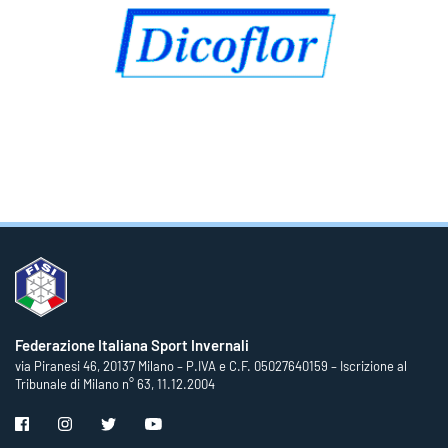
Federazione Italiana Sport Invernali
via Piranesi 46, 20137 Milano – P.IVA e C.F. 05027640159 – Iscrizione al
Tribunale di Milano n° 63, 11.12.2004